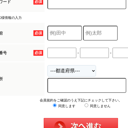
ワード
必須
客様情報の入力
前
必須
-
-
番号
必須
所
会員規約をご確認のうえ下記にチェックして下さい。
同意します
同意しません