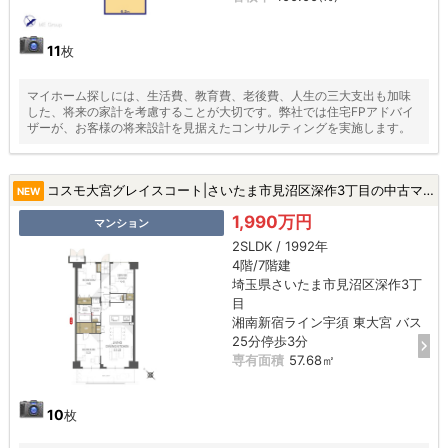
11
枚
マイホーム探しには、生活費、教育費、老後費、人生の三大支出も加味
した、将来の家計を考慮することが大切です。弊社では住宅FPアドバイ
ザーが、お客様の将来設計を見据えたコンサルティングを実施します。
コスモ大宮グレイスコート|さいたま市見沼区深作3丁目の中古マンション
NEW
1,990万円
マンション
2SLDK / 1992年
4階/7階建
埼玉県さいたま市見沼区深作3丁
目
湘南新宿ライン宇須 東大宮 バス
25分停歩3分
専有面積
57.68㎡
10
枚