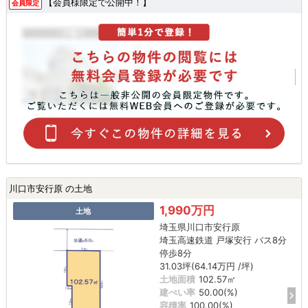
【会員様限定で公開中！】
会員限定
川口市安行原 の土地
1,990万円
土地
埼玉県川口市安行原
埼玉高速鉄道 戸塚安行 バス8分
停歩8分
31.03坪(64.14万円 /坪)
土地面積
102.57㎡
建ぺい率
50.00(%)
容積率
100.00(%)