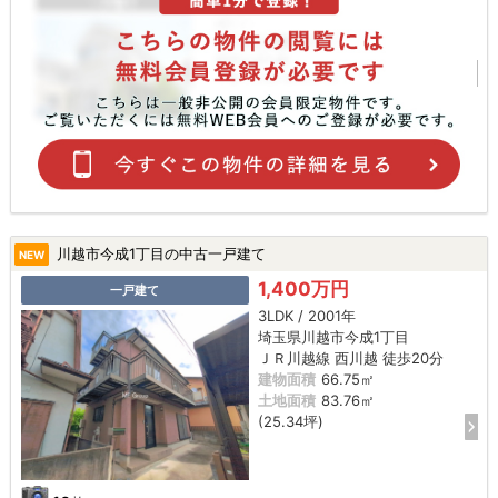
川越市今成1丁目の中古一戸建て
NEW
1,400万円
一戸建て
3LDK / 2001年
埼玉県川越市今成1丁目
ＪＲ川越線 西川越 徒歩20分
建物面積
66.75㎡
土地面積
83.76㎡
(25.34坪)