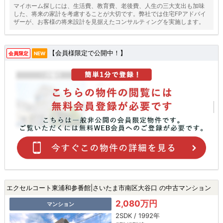
マイホーム探しには、生活費、教育費、老後費、人生の三大支出も加味
した、将来の家計を考慮することが大切です。弊社では住宅FPアドバイ
ザーが、お客様の将来設計を見据えたコンサルティングを実施します。
【会員様限定で公開中！】
会員限定
NEW
エクセルコート東浦和参番館|さいたま市南区大谷口 の中古マンション
2,080万円
マンション
2SDK / 1992年