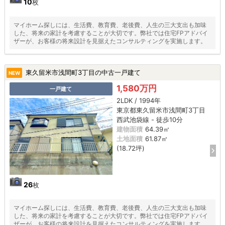
10
枚
マイホーム探しには、生活費、教育費、老後費、人生の三大支出も加味
した、将来の家計を考慮することが大切です。弊社では住宅FPアドバイ
ザーが、お客様の将来設計を見据えたコンサルティングを実施します。
東久留米市浅間町3丁目の中古一戸建て
NEW
1,580万円
一戸建て
2LDK / 1994年
東京都東久留米市浅間町3丁目
西武池袋線 - 徒歩10分
建物面積
64.39㎡
土地面積
61.87㎡
(18.72坪)
26
枚
マイホーム探しには、生活費、教育費、老後費、人生の三大支出も加味
した、将来の家計を考慮することが大切です。弊社では住宅FPアドバイ
ザーが、お客様の将来設計を見据えたコンサルティングを実施します。