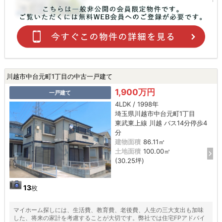
川越市中台元町1丁目の中古一戸建て
1,900万円
一戸建て
4LDK / 1998年
埼玉県川越市中台元町1丁目
東武東上線 川越 バス14分停歩4
分
建物面積
86.11㎡
土地面積
100.00㎡
(30.25坪)
13
枚
マイホーム探しには、生活費、教育費、老後費、人生の三大支出も加味
した、将来の家計を考慮することが大切です。弊社では住宅FPアドバイ