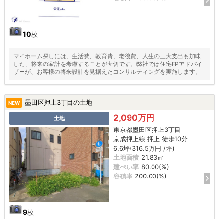
10
枚
マイホーム探しには、生活費、教育費、老後費、人生の三大支出も加味
した、将来の家計を考慮することが大切です。弊社では住宅FPアドバイ
ザーが、お客様の将来設計を見据えたコンサルティングを実施します。
墨田区押上3丁目の土地
NEW
2,090万円
土地
東京都墨田区押上3丁目
京成押上線 押上 徒歩10分
6.6坪(316.5万円 /坪)
土地面積
21.83㎡
建ぺい率
80.00(%)
容積率
200.00(%)
9
枚