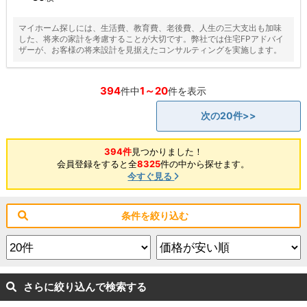
マイホーム探しには、生活費、教育費、老後費、人生の三大支出も加味
した、将来の家計を考慮することが大切です。弊社では住宅FPアドバイ
ザーが、お客様の将来設計を見据えたコンサルティングを実施します。
394
1～20
件中
件を表示
次の20件>>
394件
見つかりました！
会員登録をすると全
8325
件の中から探せます。
今すぐ見る
条件を絞り込む
さらに絞り込んで検索する