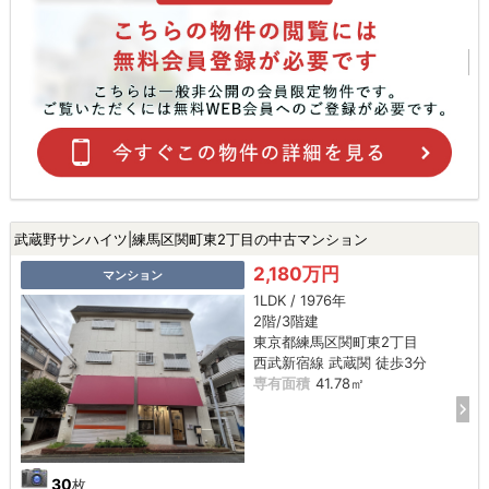
武蔵野サンハイツ|練馬区関町東2丁目の中古マンション
2,180万円
マンション
1LDK / 1976年
2階/3階建
東京都練馬区関町東2丁目
西武新宿線 武蔵関 徒歩3分
専有面積
41.78㎡
30
枚