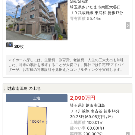
5階/5階建
埼玉県さいたま市南区大谷口
ＪＲ武蔵野線 東浦和 徒歩17分
専有面積
55.44㎡
30
枚
マイホーム探しには、生活費、教育費、老後費、人生の三大支出も加味
した、将来の家計を考慮することが大切です。弊社では住宅FPアドバイ
ザーが、お客様の将来設計を見据えたコンサルティングを実施します。
川越市南田島 の土地
2,090万円
土地
埼玉県川越市南田島
ＪＲ川越線 南古谷 徒歩14分
30.25坪(69.08万円 /坪)
土地面積
100.01㎡
建ぺい率
60.00(%)
容積率
200.00(%)