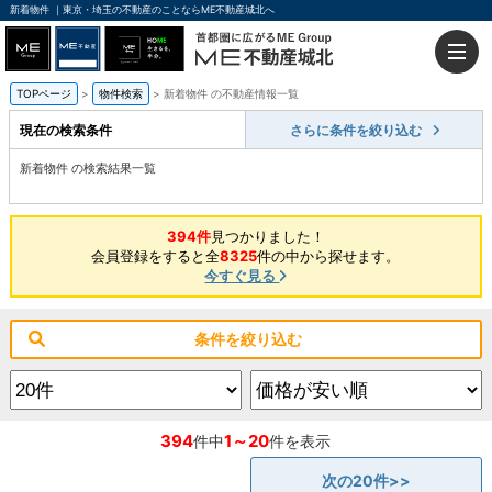
新着物件 ｜東京・埼玉の不動産のことならME不動産城北へ
TOPページ
物件検索
新着物件 の不動産情報一覧
現在の検索条件
さらに条件を絞り込む
新着物件 の検索結果一覧
394件
見つかりました！
会員登録をすると全
8325
件の中から探せます。
今すぐ見る
条件を絞り込む
394
1～20
件中
件を表示
次の20件>>