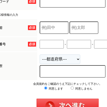
ワード
必須
客様情報の入力
前
必須
-
-
番号
必須
所
会員規約をご確認のうえ下記にチェックして下さい。
同意します
同意しません