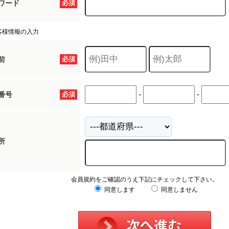
ワード
必須
客様情報の入力
前
必須
-
-
番号
必須
所
会員規約をご確認のうえ下記にチェックして下さい。
同意します
同意しません