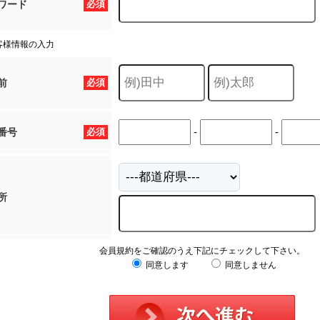
ワード
必須
客様情報の入力
前
必須
-
-
番号
必須
所
会員規約をご確認のうえ下記にチェックして下さい。
同意します
同意しません