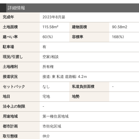
詳細情報
完成年
2023年8月築
土地面積
115.58m²
建物面積
90.58m
2
建ぺい率
60(%)
容積率
168(%)
駐車場
有
現況/引渡し
空家/相談
土地権利
所有権
接道状況
接道: 東 私道 道路幅: 4.2ｍ
セットバック
なし
私道負担面積
-
地目
宅地
地勢
法令上の制限
-
用途地域
第一種住居地域
都市計画
市街化区域
取引態様
仲介