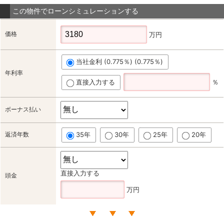
この物件でローンシミュレーションする
価格
万円
当社金利 (0.775％) (0.775％)
年利率
直接入力する
％
ボーナス払い
返済年数
35年
30年
25年
20年
直接入力する
頭金
万円