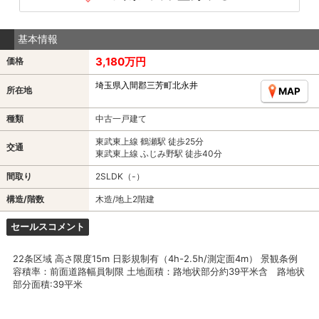
基本情報
3,180万円
価格
埼玉県入間郡三芳町北永井
所在地
MAP
種類
中古一戸建て
東武東上線 鶴瀬駅 徒歩25分
交通
東武東上線 ふじみ野駅 徒歩40分
間取り
2SLDK（-）
構造/階数
木造/地上2階建
セールスコメント
22条区域 高さ限度15m 日影規制有（4h-2.5h/測定面4m） 景観条例
容積率：前面道路幅員制限 土地面積：路地状部分約39平米含 路地状
部分面積:39平米