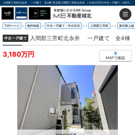
入間郡三芳町北永井 一戸建て 全4棟 埼玉県入間郡三芳町北永井 ｜3,180万円の中古一戸建て｜ME不動産城北
TOPページ
物件検索
中古一戸建て・中古住宅
>
入間郡三芳町
>
東武東上線
入間郡三芳町北永井 一戸建て 全4棟
中古一戸建て
3,180万円
MAPで確認