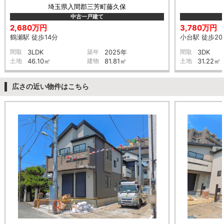
埼玉県入間郡三芳町藤久保
中古一戸建て
2,680万円
3,780万円
鶴瀬駅 徒歩14分
小台駅 徒歩20
間取
3LDK
築年
2025年
間取
3DK
土地
46.10㎡
建物
81.81㎡
土地
31.22㎡
広さの近い物件はこちら