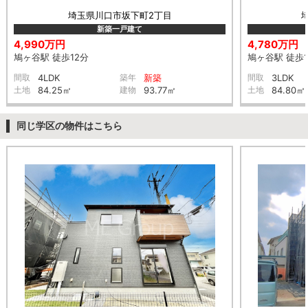
埼玉県川口市坂下町2丁目
新築一戸建て
4,990万円
4,780万円
鳩ヶ谷駅 徒歩12分
鳩ヶ谷駅 徒歩1
間取
4LDK
築年
新築
間取
3LDK
土地
84.25㎡
建物
93.77㎡
土地
84.80㎡
同じ学区の物件はこちら