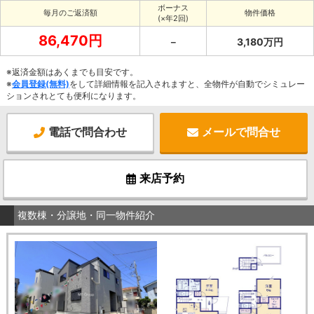
ボーナス
毎月のご返済額
物件価格
(×年2回)
86,470円
－
3,180万円
※返済金額はあくまでも目安です。
※
会員登録(無料)
をして詳細情報を記入されますと、全物件が自動でシミュレー
ションされとても便利になります。
電話で問合わせ
メールで問合せ
来店予約
複数棟・分譲地・同一物件紹介