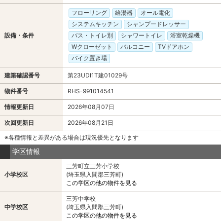
フローリング
給湯器
オール電化
システムキッチン
シャンプードレッサー
設備・条件
バス・トイレ別
シャワートイレ
浴室乾燥機
Wクローゼット
バルコニー
TVドアホン
バイク置き場
建築確認番号
第23UDI1T建01029号
物件番号
RHS-991014541
情報更新日
2026年08月07日
次回更新日
2026年08月21日
※各種情報と差異がある場合は現況優先となります
学区情報
三芳町立三芳小学校
小学校区
(埼玉県入間郡三芳町)
この学区の他の物件を見る
三芳中学校
中学校区
(埼玉県入間郡三芳町)
この学区の他の物件を見る