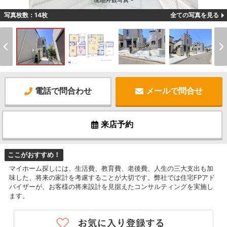
現地外観写真 -
写真枚数：14枚
全ての写真を見る
電話で問合わせ
メールで問合せ
来店予約
ここがおすすめ！
マイホーム探しには、生活費、教育費、老後費、人生の三大支出も加
味した、将来の家計を考慮することが大切です。弊社では住宅FPアド
バイザーが、お客様の将来設計を見据えたコンサルティングを実施し
ます。