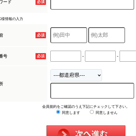
ワード
必須
客様情報の入力
前
必須
-
-
番号
必須
所
会員規約をご確認のうえ下記にチェックして下さい。
同意します
同意しません