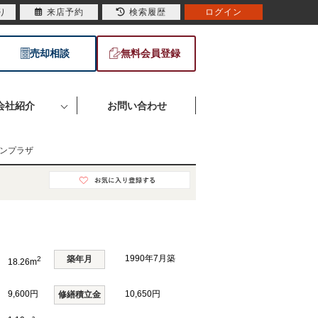
り
来店予約
検索履歴
ログイン
売却相談
無料会員登録
会社紹介
お問い合わせ
ンプラザ
1990年7月築
築年月
2
18.26m
9,600円
10,650円
修繕積立金