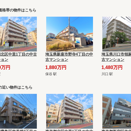
価格帯の物件はこちら
都北区中里1丁目の中古
埼玉県新座市野寺4丁目の中
埼玉県川口市領家
ション
古マンション
古マンション
60万円
1,880万円
1,480万円
駅
保谷 駅
川口 駅
の近い物件はこちら