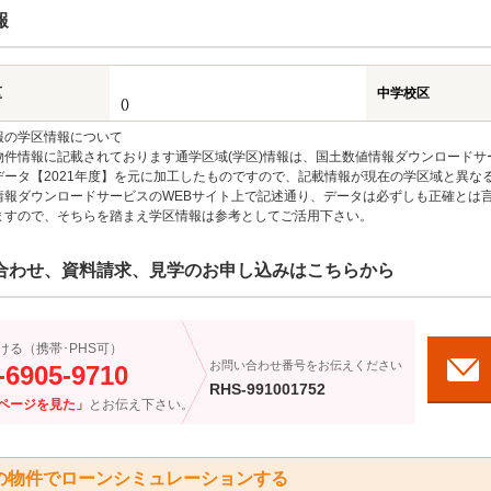
報
区
中学校区
()
報の学区情報について
物件情報に記載されております通学区域(学区)情報は、国土数値情報ダウンロードサ
データ【2021年度】を元に加工したものですので、記載情報が現在の学区域と異な
情報ダウンロードサービスのWEBサイト上で記述通り、データは必ずしも正確とは言
ますので、そちらを踏まえ学区情報は参考としてご活用下さい。
合わせ、資料請求、見学のお申し込みはこちらから
ける（携帯･PHS可）
お問い合わせ番号をお伝えください
-6905-9710
RHS-991001752
ページを見た」
とお伝え下さい。
の物件でローンシミュレーションする