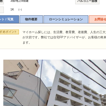
3階/地上8階建
階数
バルコニー面積
1K （-）
ト / 写真
物件概要
ローンシミュレーション
お問合
マイホーム探しには、生活費、教育費、老後費、人生の三大
が大切です。弊社では住宅FPアドバイザーが、お客様の将
ます。