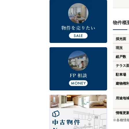
物件概
採光面
現況
総戸数
テラス
駐車場
建物権
用途地
情報更
※各種情