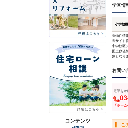
学区情
小学校
※物件情
当サイト
中学校区
国土数値
象となり
お問い
電話をか
03
「ホーム
コンテンツ
こ
Contents