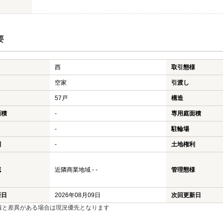
要
西
取引態様
空家
引渡し
57戸
構造
面積
-
専用庭面積
-
駐輪場
利
-
土地権利
域
近隣商業地域 - -
管理態様
新日
2026年08月09日
次回更新日
報と差異がある場合は現況優先となります