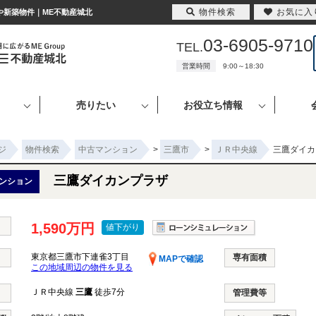
物件検索
お気に入
や新築物件｜ME不動産城北
03-6905-9710
TEL.
営業時間
9:00～18:30
売りたい
お役立ち情報
ジ
物件検索
中古マンション
>
三鷹市
>
ＪＲ中央線
三鷹ダイカ
三鷹ダイカンプラザ
ンション
1,590万円
値下がり
東京都三鷹市下連雀3丁目
専有面積
MAPで確認
この地域周辺の物件を見る
ＪＲ中央線
三鷹
徒歩7分
管理費等