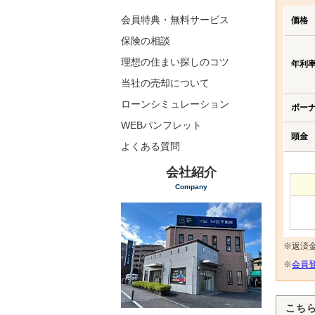
会員特典・無料サービス
価格
保険の相談
理想の住まい探しのコツ
年利
当社の売却について
ローンシミュレーション
ボー
WEBパンフレット
頭金
よくある質問
会社紹介
Company
※返済
※
会員登
こち