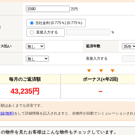
万円
当社金利 (0.775％) (0.775％)
率
直接入力する
％
ナス払い
返済年数
直接入力する
毎月のご返済額
ボーナス(×年2回)
43,235円
－
金額はあくまでも目安です。
録(無料)
をして詳細情報を記入されますと、全物件が自動でシミュレーションされ
らの物件を見たお客様はこんな物件もチェックしています。