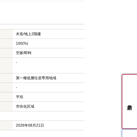
木造/
地上2階建
100(%)
空家/即時
-
第一種低層住居専用地域
-
平坦
市街化区域
2026年08月21日