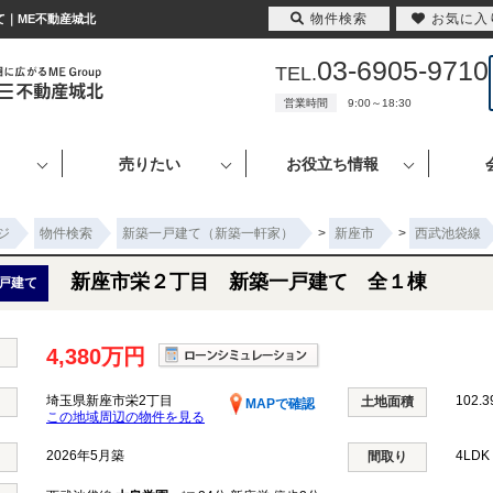
物件検索
お気に入
て｜ME不動産城北
03-6905-9710
TEL.
営業時間
9:00～18:30
売りたい
お役立ち情報
ジ
物件検索
新築一戸建て（新築一軒家）
>
新座市
>
西武池袋線
新座市栄２丁目 新築一戸建て 全１棟
戸建て
4,380万円
埼玉県新座市栄2丁目
102.3
土地面積
MAPで確認
この地域周辺の物件を見る
2026年5月築
4LD
間取り