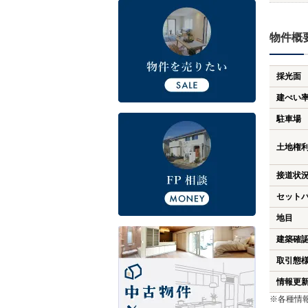
物件概
採光面
建ぺい
駐車場
土地権
接道状
セット
地目
建築確
取引態
情報更
※各種情