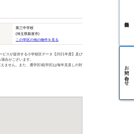
無料会員登録
第三中学校
(埼玉県新座市)
この学区の他の物件を見る
ービスが提供する小学校区データ【2021年度】及び
る場合がございます。
お問い合わせ
えません。また、通学区域(学区)は毎年見直しの対