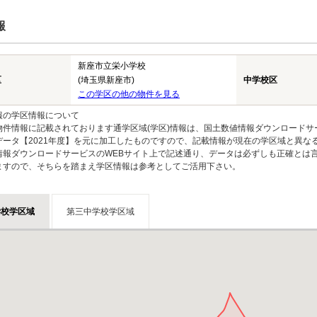
報
新座市立栄小学校
区
(埼玉県新座市)
中学校区
この学区の他の物件を見る
報の学区情報について
物件情報に記載されております通学区域(学区)情報は、国土数値情報ダウンロードサ
データ【2021年度】を元に加工したものですので、記載情報が現在の学区域と異な
情報ダウンロードサービスのWEBサイト上で記述通り、データは必ずしも正確とは言
ますので、そちらを踏まえ学区情報は参考としてご活用下さい。
学校学区域
第三中学校学区域