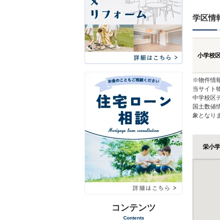
学区情
小学校
※物件情
当サイト
中学校区
国土数値
象となり
栄小
コンテンツ
Contents