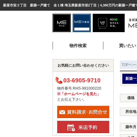
新座市栄２丁目 新築一戸建て 全１棟 埼玉県新座市栄2丁目｜4,380万円の新築一戸建
物件検索
買いたい
TOPペー
お気軽にお問い合わせください
新築一
03-6905-9710
物件番号 RHS-991000220
※「ホームページを見た」
価格
とお伝え下さい。
所在地
築年月