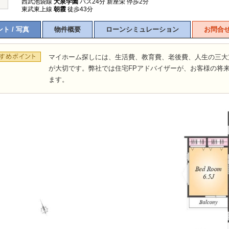
西武池袋線
大泉学園
バス24分 新座栄 停歩2分
東武東上線
朝霞
徒歩43分
ト / 写真
物件概要
ローンシミュレーション
お問合
マイホーム探しには、生活費、教育費、老後費、人生の三大
が大切です。弊社では住宅FPアドバイザーが、お客様の将
ます。