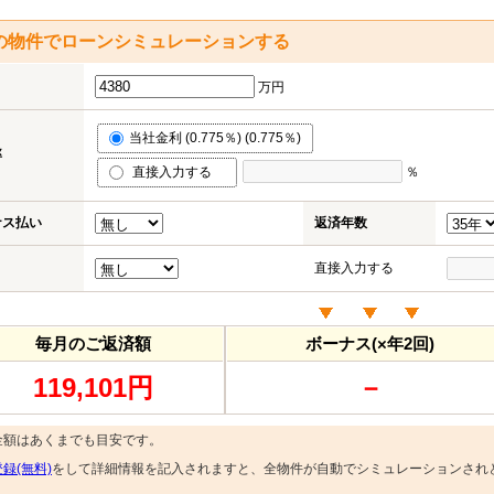
の物件でローンシミュレーションする
万円
当社金利 (0.775％) (0.775％)
率
直接入力する
％
ナス払い
返済年数
直接入力する
毎月のご返済額
ボーナス(×年2回)
119,101円
－
金額はあくまでも目安です。
録(無料)
をして詳細情報を記入されますと、全物件が自動でシミュレーションされ