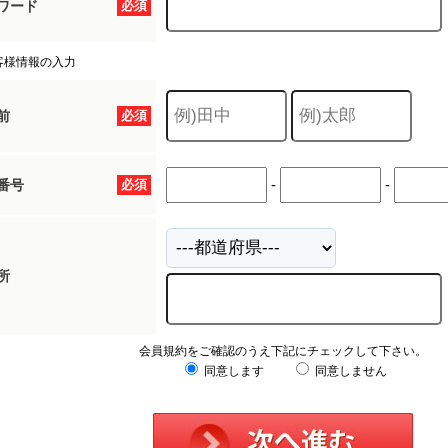
ワード
必須
客様情報の入力
前
必須
-
-
番号
必須
所
会員規約をご確認のうえ下記にチェックして下さい。
同意します
同意しません