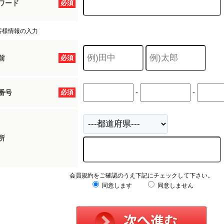
ワード
必須
客様情報の入力
前
必須
-
-
番号
必須
所
会員規約をご確認のうえ下記にチェックして下さい。
同意します
同意しません