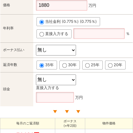
価格
万円
当社金利 (0.775％) (0.775％)
年利率
直接入力する
％
ボーナス払い
返済年数
35年
30年
25年
20年
直接入力する
頭金
万円
ボーナス
毎月のご返済額
物件価格
(×年2回)