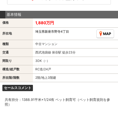
基本情報
1,880万円
価格
埼玉県新座市野寺4丁目
所在地
MAP
種類
中古マンション
交通
西武池袋線 保谷駅 徒歩23分
間取り
3DK（-）
構造/総戸数
RC造/24戸
所在階/階数
2階/地上3階建
セールスコメント
共有持分：1388.91平米×1/24有 ペット飼育可（ペット飼育規則を参
照）