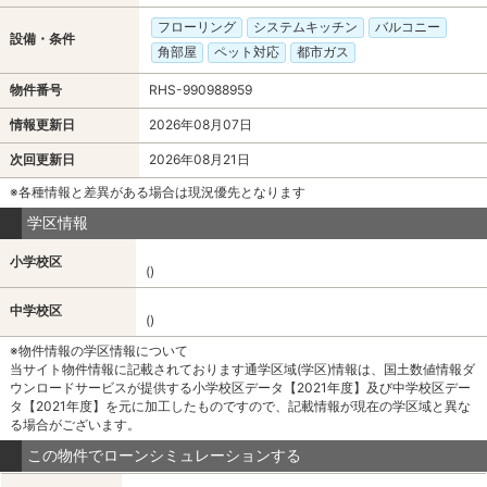
フローリング
システムキッチン
バルコニー
設備・条件
角部屋
ペット対応
都市ガス
物件番号
RHS-990988959
情報更新日
2026年08月07日
次回更新日
2026年08月21日
※各種情報と差異がある場合は現況優先となります
学区情報
小学校区
()
中学校区
()
※物件情報の学区情報について
当サイト物件情報に記載されております通学区域(学区)情報は、国土数値情報ダ
ウンロードサービスが提供する小学校区データ【2021年度】及び中学校区デー
タ【2021年度】を元に加工したものですので、記載情報が現在の学区域と異な
る場合がございます。
この物件でローンシミュレーションする