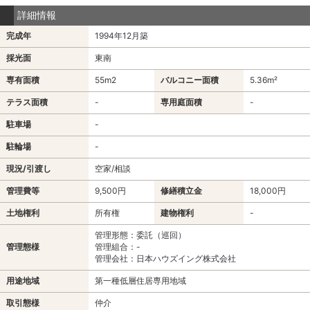
詳細情報
完成年
1994年12月築
採光面
東南
専有面積
55m
2
バルコニー面積
5.36m²
テラス面積
-
専用庭面積
-
駐車場
-
駐輪場
-
現況/引渡し
空家/相談
管理費等
9,500円
修繕積立金
18,000円
土地権利
所有権
建物権利
-
管理形態：委託（巡回）
管理態様
管理組合：-
管理会社：日本ハウズイング株式会社
用途地域
第一種低層住居専用地域
取引態様
仲介