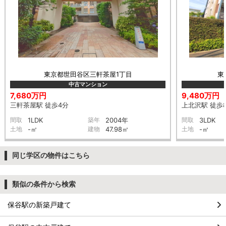
東京都世田谷区三軒茶屋1丁目
東
中古マンション
7,680万円
9,480万円
三軒茶屋駅 徒歩4分
上北沢駅 徒歩
間取
1LDK
築年
2004年
間取
3LDK
土地
-㎡
建物
47.98㎡
土地
-㎡
同じ学区の物件はこちら
類似の条件から検索
保谷駅の新築戸建て