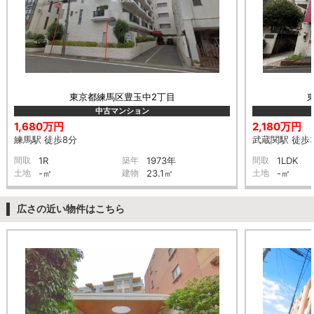
東京都練馬区豊玉中2丁目
中古マンション
1,680万円
2,180万円
練馬駅 徒歩8分
武蔵関駅 徒歩
間取
1R
築年
1973年
間取
1LDK
土地
-㎡
建物
23.1㎡
土地
-㎡
広さの近い物件はこちら