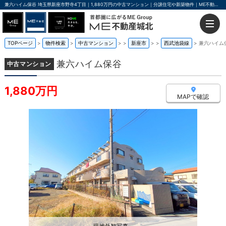
兼六ハイム保谷 埼玉県新座市野寺4丁目｜1,880万円の中古マンション｜分譲住宅や新築物件｜ME不動産城北
TOPページ
物件検索
中古マンション
>
新座市
>
西武池袋線
兼六ハイム
兼六ハイム保谷
中古マンション
1,880万円
MAPで確認