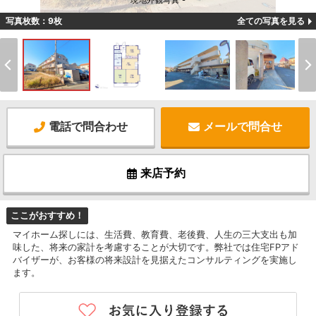
現地外観写真 -
写真枚数：9枚
全ての写真を見る
電話で問合わせ
メールで問合せ
来店予約
ここがおすすめ！
マイホーム探しには、生活費、教育費、老後費、人生の三大支出も加
味した、将来の家計を考慮することが大切です。弊社では住宅FPアド
バイザーが、お客様の将来設計を見据えたコンサルティングを実施し
ます。