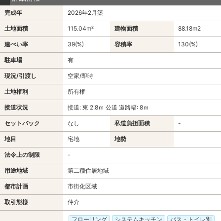
完成年
2026年2月築
土地面積
115.04m²
建物面積
88.18m
2
建ぺい率
39(%)
容積率
130(%)
駐車場
有
現況/引渡し
空家/即時
土地権利
所有権
接道状況
接道: 東 2.8ｍ 公道 道路幅: 8ｍ
セットバック
なし
私道負担面積
-
地目
宅地
地勢
法令上の制限
-
用途地域
第二種住居地域
都市計画
市街化区域
取引態様
仲介
フローリング
システムキッチン
バス・トイレ別