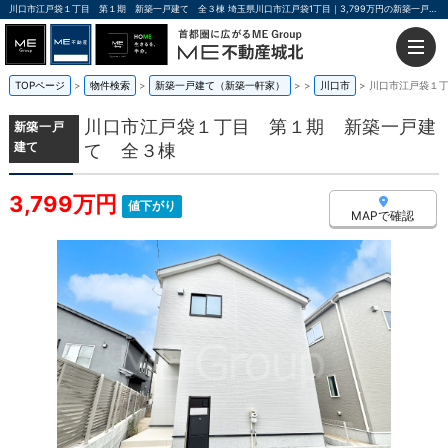
川口市江戸袋１丁目 第１期 新築一戸建て 全３棟 埼玉県川口市江戸袋1丁目｜3,799万円の新築一戸建て｜ME不動産城北
TOPページ
物件検索
新築一戸建て（新築一軒家）
>
川口市
川口市江戸袋１
川口市江戸袋１丁目 第１期 新築一戸建
新築一戸
建て
て 全３棟
3,799万円
値下がり
MAPで確認