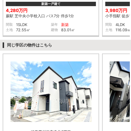
新築一戸建て
4,280万円
3,980万円
蕨駅 芝中央小学校入口 バス7分 停歩1分
小手指駅 徒歩1
間取
1SLDK
築年
新築
間取
4LDK
土地
72.55㎡
建物
83.01㎡
土地
116.09㎡
同じ学区の物件はこちら