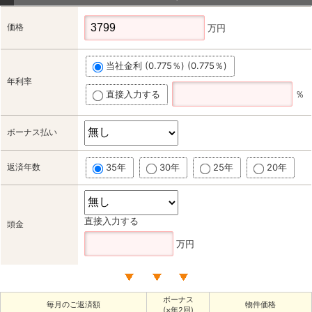
価格
万円
当社金利 (0.775％) (0.775％)
年利率
直接入力する
％
ボーナス払い
返済年数
35年
30年
25年
20年
直接入力する
頭金
万円
ボーナス
毎月のご返済額
物件価格
(×年2回)