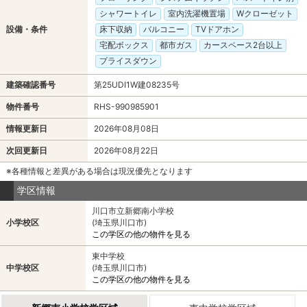
シャワートイレ
室内洗濯機置場
Wクローゼット
設備・条件
床下収納
バルコニー
TVドアホン
宅配ボックス
都市ガス
カースペース2台以上
プライスダウン
建築確認番号
第25UDI1W建08235号
物件番号
RHS-990985901
情報更新日
2026年08月08日
次回更新日
2026年08月22日
※各種情報と差異がある場合は現況優先となります
学区情報
川口市立新郷南小学校
小学校区
(埼玉県川口市)
この学区の他の物件を見る
東中学校
中学校区
(埼玉県川口市)
この学区の他の物件を見る