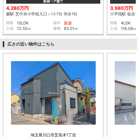
新築一戸建て
4,280万円
3,980万円
蕨駅 芝中央小学校入口 バス7分 停歩1分
小手指駅 徒歩1
間取
1SLDK
築年
新築
間取
4LDK
土地
72.55㎡
建物
83.01㎡
土地
116.09㎡
広さの近い物件はこちら
埼玉県川口市芝高木1丁目