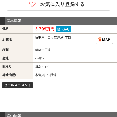
基本情報
3,799万円
価格
値下がり
埼玉県川口市江戸袋1丁目
所在地
MAP
種類
新築一戸建て
交通
- -駅 -
間取り
3LDK（-）
構造/階数
木造/地上2階建
セールスコメント
詳細情報