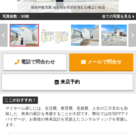
現地外観写真 ゆとりが笑顔を生む心地よい生活
写真枚数：30枚
全ての写真を見る
電話で問合わせ
メールで問合せ
来店予約
ここがおすすめ！
マイホーム探しには、生活費、教育費、老後費、人生の三大支出も加
味した、将来の家計を考慮することが大切です。弊社では住宅FPアド
バイザーが、お客様の将来設計を見据えたコンサルティングを実施し
ます。