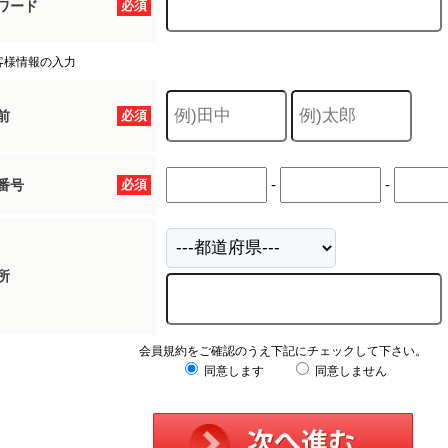
ワード
必須
客様情報の入力
前
必須
-
-
番号
必須
所
会員規約をご確認のうえ下記にチェックして下さい。
同意します
同意しません