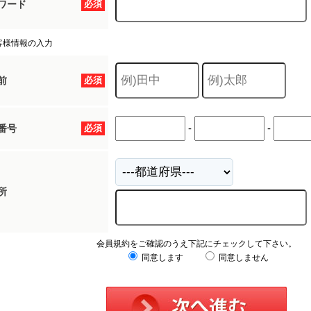
ワード
必須
客様情報の入力
前
必須
-
-
番号
必須
所
会員規約をご確認のうえ下記にチェックして下さい。
同意します
同意しません