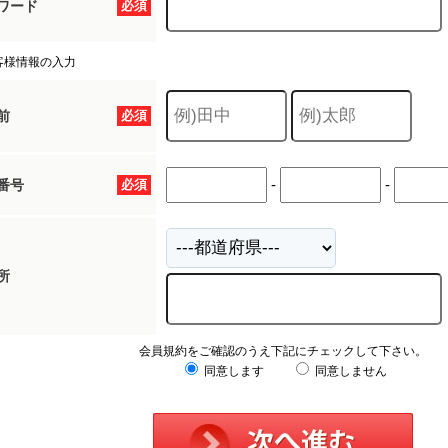
ワード
必須
客様情報の入力
前
必須
-
-
番号
必須
所
会員規約をご確認のうえ下記にチェックして下さい。
同意します
同意しません