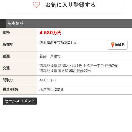
基本情報
4,580万円
価格
埼玉県新座市新堀2丁目
所在地
MAP
種類
新築一戸建て
西武池袋線 清瀬駅 バス1分 上清戸一丁目 停歩7分
交通
西武池袋線 東久留米駅 徒歩22分
間取り
4LDK（-）
構造/階数
木造/地上2階建
セールスコメント