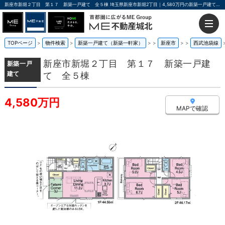
新座市新堀２丁目 第１７ 新築一戸建て 全５棟 埼玉県新座市新堀2丁目｜4,580万円の新築一戸建て｜ME不動産城北
TOPページ
物件検索
新築一戸建て（新築一軒家）
>
新座市
>
西武池袋線
新座市新堀２丁目 第１７ 新築一戸建
新築一戸
建て
て 全５棟
4,580万円
MAPで確認