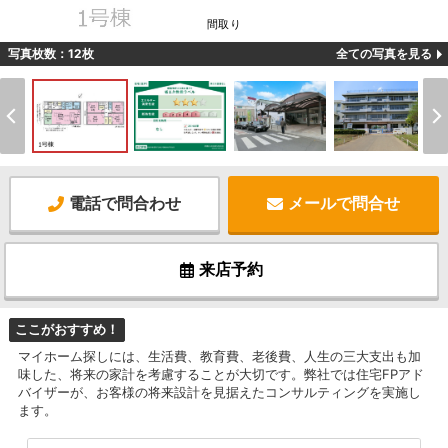
間取り
写真枚数：12枚
全ての写真を見る
電話で問合わせ
メールで問合せ
来店予約
ここがおすすめ！
マイホーム探しには、生活費、教育費、老後費、人生の三大支出も加
味した、将来の家計を考慮することが大切です。弊社では住宅FPアド
バイザーが、お客様の将来設計を見据えたコンサルティングを実施し
ます。