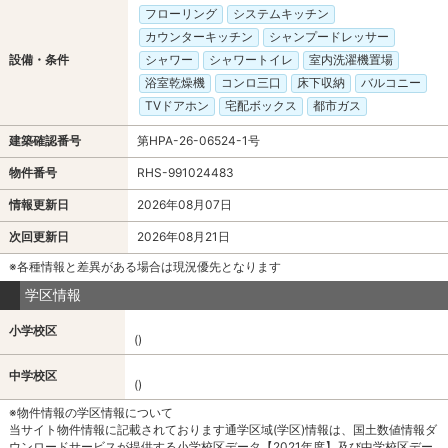
フローリング
システムキッチン
カウンターキッチン
シャンプードレッサー
設備・条件
シャワー
シャワートイレ
室内洗濯機置場
浴室乾燥機
コンロ三口
床下収納
バルコニー
TVドアホン
宅配ボックス
都市ガス
建築確認番号
第HPA-26-06524-1号
物件番号
RHS-991024483
情報更新日
2026年08月07日
次回更新日
2026年08月21日
※各種情報と差異がある場合は現況優先となります
学区情報
小学校区
()
中学校区
()
※物件情報の学区情報について
当サイト物件情報に記載されております通学区域(学区)情報は、国土数値情報ダ
ウンロードサービスが提供する小学校区データ【2021年度】及び中学校区デー