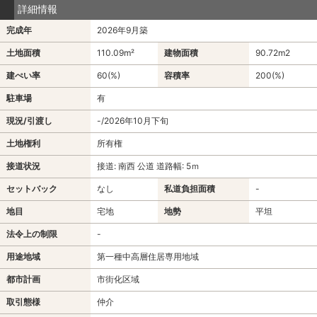
詳細情報
完成年
2026年9月築
土地面積
110.09m²
建物面積
90.72m
2
建ぺい率
60(%)
容積率
200(%)
駐車場
有
現況/引渡し
-/2026年10月下旬
土地権利
所有権
接道状況
接道: 南西 公道 道路幅: 5ｍ
セットバック
なし
私道負担面積
-
地目
宅地
地勢
平坦
法令上の制限
-
用途地域
第一種中高層住居専用地域
都市計画
市街化区域
取引態様
仲介