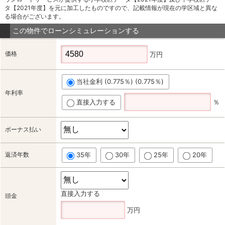
タ【2021年度】を元に加工したものですので、記載情報が現在の学区域と異な
る場合がございます。
この物件でローンシミュレーションする
価格
万円
当社金利 (0.775％) (0.775％)
年利率
直接入力する
％
ボーナス払い
返済年数
35年
30年
25年
20年
直接入力する
頭金
万円