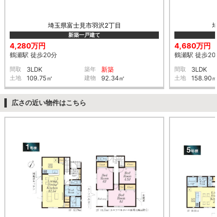
埼玉県富士見市羽沢2丁目
新築一戸建て
4,280万円
4,680万円
鶴瀬駅 徒歩20分
鶴瀬駅 徒歩20
間取
3LDK
築年
新築
間取
3LDK
土地
109.75㎡
建物
92.34㎡
土地
158.90
広さの近い物件はこちら