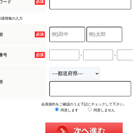
ワード
必須
客様情報の入力
前
必須
-
-
番号
必須
所
会員規約をご確認のうえ下記にチェックして下さい。
同意します
同意しません