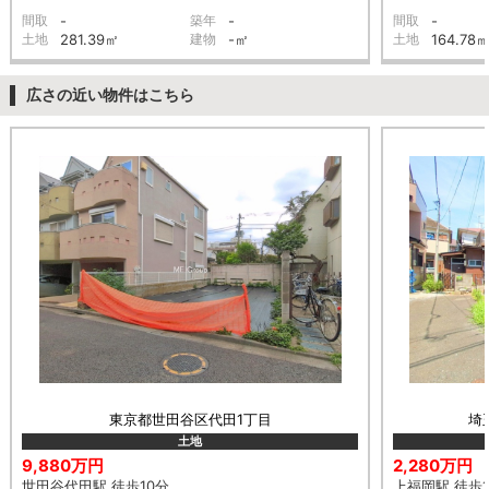
間取
-
築年
-
間取
-
土地
281.39㎡
建物
-㎡
土地
164.78
広さの近い物件はこちら
東京都世田谷区代田1丁目
埼
土地
9,880万円
2,280万円
世田谷代田駅 徒歩10分
上福岡駅 徒歩1