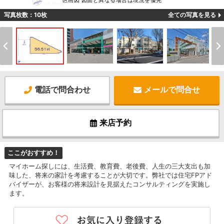
区画図 図面と異なる場合は現況を優先
写真枚数：10枚
全ての写真を見る
電話で問合わせ
メールで問合せ
来店予約
ここがおすすめ！
マイホーム探しには、生活費、教育費、老後費、人生の三大支出も加
味した、将来の家計を考慮することが大切です。弊社では住宅FPアド
バイザーが、お客様の将来設計を見据えたコンサルティングを実施し
ます。