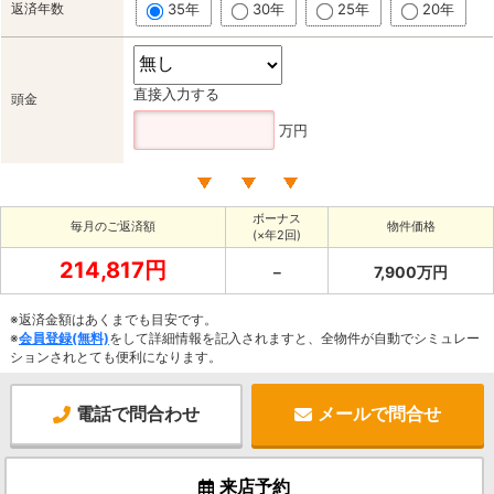
返済年数
35年
30年
25年
20年
直接入力する
頭金
万円
ボーナス
毎月のご返済額
物件価格
(×年2回)
214,817円
－
7,900万円
※返済金額はあくまでも目安です。
※
会員登録(無料)
をして詳細情報を記入されますと、全物件が自動でシミュレー
ションされとても便利になります。
電話で問合わせ
メールで問合せ
来店予約