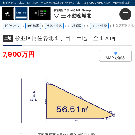
杉並区阿佐谷北１丁目 土地 全１区画 東京都杉並区阿佐谷北1丁目｜7,900万円の土地｜ME不動産城北
TOPページ
物件検索
土地・売地
>
杉並区
>
ＪＲ中央線
杉並区阿佐谷北
杉並区阿佐谷北１丁目 土地 全１区画
土地
7,900万円
MAPで確認