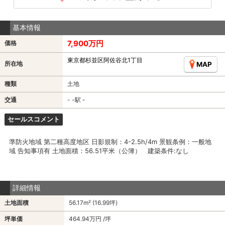
基本情報
7,900万円
価格
東京都杉並区阿佐谷北1丁目
所在地
MAP
種類
土地
交通
- -駅 -
セールスコメント
準防火地域 第二種高度地区 日影規制：4-2.5h/4m 景観条例：一般地
域 告知事項有 土地面積：56.51平米（公簿） 建築条件:なし
詳細情報
土地面積
56.17m² (16.99坪)
坪単価
464.94万円 /坪