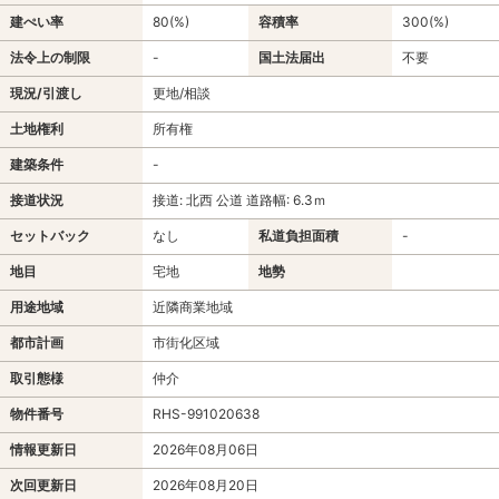
建ぺい率
80(%)
容積率
300(%)
法令上の制限
-
国土法届出
不要
現況/引渡し
更地/相談
土地権利
所有権
建築条件
-
接道状況
接道: 北西 公道 道路幅: 6.3ｍ
セットバック
なし
私道負担面積
-
地目
宅地
地勢
用途地域
近隣商業地域
都市計画
市街化区域
取引態様
仲介
物件番号
RHS-991020638
情報更新日
2026年08月06日
次回更新日
2026年08月20日