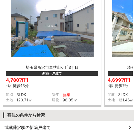
埼玉県所沢市東狭山ケ丘3丁目
埼
新築一戸建て
4,780万円
4,699万円
-駅 徒歩13分
-駅 徒歩7分
間取
3LDK
築年
新築
間取
3LDK
土地
120.71㎡
建物
96.05㎡
土地
121.46㎡
類似の条件から検索
武蔵藤沢駅の新築戸建て