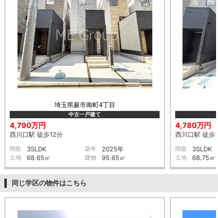
埼玉県蕨市南町4丁目
中古一戸建て
4,790万円
4,780万円
西川口駅 徒歩12分
西川口駅 徒歩1
間取
3SLDK
築年
2025年
間取
3SLDK
土地
68.65㎡
建物
95.65㎡
土地
68.75㎡
同じ学区の物件はこちら