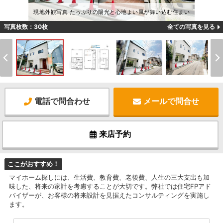
現地外観写真 たっぷりの陽光と心地よい風が舞い込む住まい
写真枚数：30枚
全ての写真を見る
電話で問合わせ
メールで問合せ
来店予約
ここがおすすめ！
マイホーム探しには、生活費、教育費、老後費、人生の三大支出も加
味した、将来の家計を考慮することが大切です。弊社では住宅FPアド
バイザーが、お客様の将来設計を見据えたコンサルティングを実施し
ます。