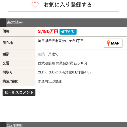
基本情報
3,180万円
価格
値下がり
埼玉県所沢市東狭山ケ丘1丁目
所在地
MAP
種類
新築一戸建て
交通
西武池袋線 武蔵藤沢駅 徒歩18分
間取り
2LDK（LDK13.4/洋室6.1/洋室4.8）
構造/階数
木造/地上3階建
セールスコメント
詳細情報