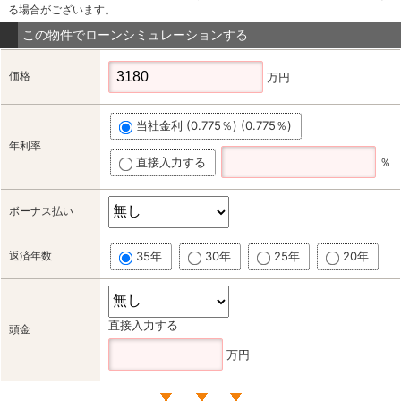
る場合がございます。
この物件でローンシミュレーションする
価格
万円
当社金利 (0.775％) (0.775％)
年利率
直接入力する
％
ボーナス払い
返済年数
35年
30年
25年
20年
直接入力する
頭金
万円