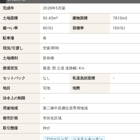
完成年
2026年5月築
土地面積
50.45m²
建物面積
78.15m
2
建ぺい率
60(%)
容積率
150(%)
駐車場
有
現況/引渡し
空家/即時
土地権利
所有権
接道状況
接道: 西 公道 道路幅: 4ｍ
セットバック
なし
私道負担面積
-
地目
宅地
地勢
法令上の制限
-
用途地域
第二種中高層住居専用地域
都市計画
市街化区域
取引態様
仲介
フローリング
システムキッチン