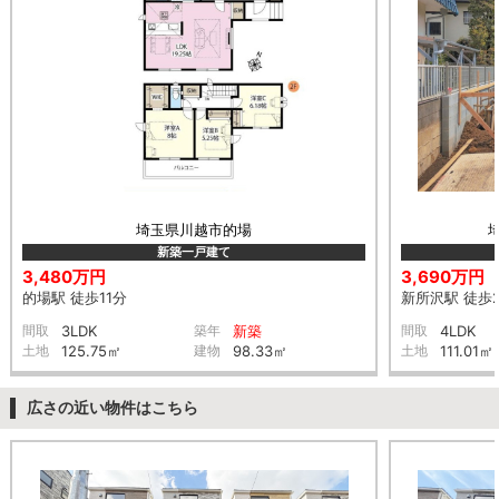
埼玉県川越市的場
新築一戸建て
3,480万円
3,690万円
的場駅 徒歩11分
新所沢駅 徒歩
間取
3LDK
築年
新築
間取
4LDK
土地
125.75㎡
建物
98.33㎡
土地
111.01㎡
広さの近い物件はこちら