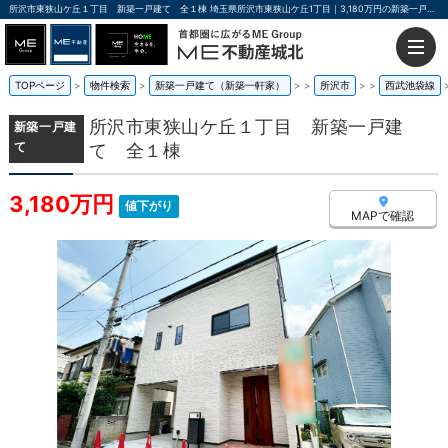
所沢市東狭山ケ丘１丁目 新築一戸建て 全１棟 埼玉県所沢市東狭山ケ丘1丁目｜3,180万円の新築一戸建て｜ME不動産城北
TOPページ
物件検索
新築一戸建て（新築一軒家）
>
所沢市
>
西武池袋線
所沢市東狭山ケ丘１丁目 新築一戸建
新築一戸建
て
て 全１棟
3,180万円
値下がり
MAPで確認