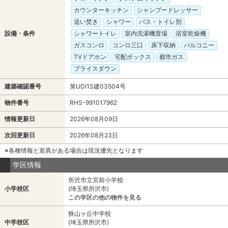
カウンターキッチン
シャンプードレッサー
追い焚き
シャワー
バス・トイレ別
設備・条件
シャワートイレ
室内洗濯機置場
浴室乾燥機
ガスコンロ
コンロ三口
床下収納
バルコニー
TVドアホン
宅配ボックス
都市ガス
プライスダウン
建築確認番号
第UDI1S建03504号
物件番号
RHS-991017962
情報更新日
2026年08月09日
次回更新日
2026年08月23日
※各種情報と差異がある場合は現況優先となります
学区情報
所沢市立宮前小学校
小学校区
(埼玉県所沢市)
この学区の他の物件を見る
狭山ヶ丘中学校
中学校区
(埼玉県所沢市)