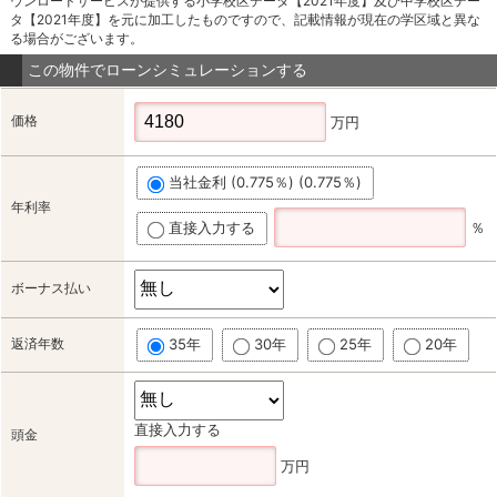
ウンロードサービスが提供する小学校区データ【2021年度】及び中学校区デー
タ【2021年度】を元に加工したものですので、記載情報が現在の学区域と異な
る場合がございます。
この物件でローンシミュレーションする
価格
万円
当社金利 (0.775％) (0.775％)
年利率
直接入力する
％
ボーナス払い
返済年数
35年
30年
25年
20年
直接入力する
頭金
万円