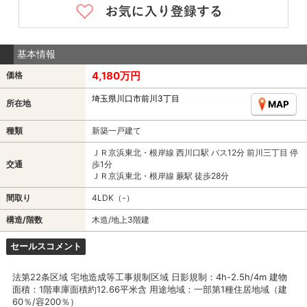
基本情報
4,180万円
価格
埼玉県川口市前川3丁目
所在地
MAP
種類
新築一戸建て
ＪＲ京浜東北・根岸線 西川口駅 バス12分 前川三丁目 停
交通
歩1分
ＪＲ京浜東北・根岸線 蕨駅 徒歩28分
間取り
4LDK（-）
構造/階数
木造/地上3階建
セールスコメント
法第22条区域 宅地造成等工事規制区域 日影規制：4h-2.5h/4m 建物
面積：1階車庫面積約12.66平米含 用途地域：一部第1種住居地域（建
60％/容200％）