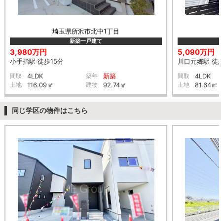
埼玉県所沢市北中1丁目
新築一戸建て
3,980万円
5,090万円
小手指駅 徒歩15分
川口元郷駅 徒
間取
4LDK
築年
新築
間取
4LDK
土地
116.09㎡
建物
92.74㎡
土地
81.64㎡
同じ学区の物件はこちら