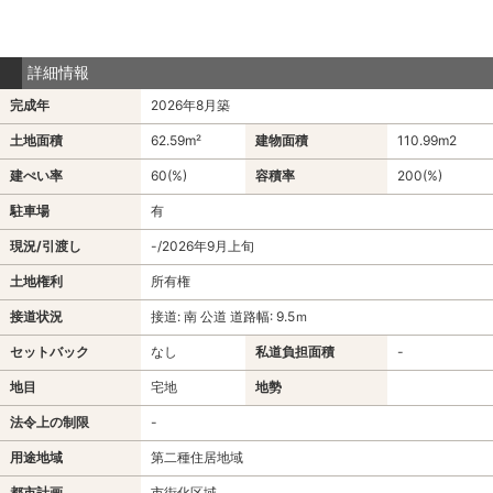
詳細情報
完成年
2026年8月築
土地面積
62.59m²
建物面積
110.99m
2
建ぺい率
60(%)
容積率
200(%)
駐車場
有
現況/引渡し
-/2026年9月上旬
土地権利
所有権
接道状況
接道: 南 公道 道路幅: 9.5ｍ
セットバック
なし
私道負担面積
-
地目
宅地
地勢
法令上の制限
-
用途地域
第二種住居地域
都市計画
市街化区域