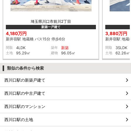
埼玉県川口市前川2丁目
新築一戸建て
4,180万円
3,880万円
新井宿駅 地蔵橋 バス15分 停歩6分
新井宿駅 地蔵橋
間取
4LDK
築年
新築
間取
3SLDK
土地
95.29㎡
建物
96.05㎡
土地
62.26㎡
類似の条件から検索
西川口駅の新築戸建て
西川口駅の中古戸建て
西川口駅のマンション
西川口駅の土地