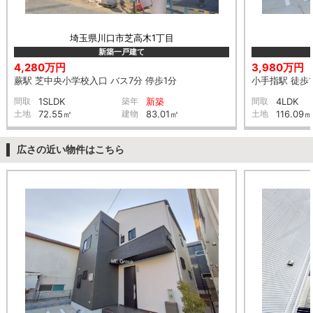
埼玉県川口市芝高木1丁目
新築一戸建て
4,280万円
3,980万円
蕨駅 芝中央小学校入口 バス7分 停歩1分
小手指駅 徒歩1
間取
1SLDK
築年
新築
間取
4LDK
土地
72.55㎡
建物
83.01㎡
土地
116.09㎡
広さの近い物件はこちら