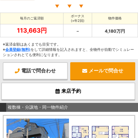
ボーナス
毎月のご返済額
物件価格
(×年2回)
113,663円
－
4,180万円
※返済金額はあくまでも目安です。
※
会員登録(無料)
をして詳細情報を記入されますと、全物件が自動でシミュレー
ションされとても便利になります。
電話で問合わせ
メールで問合せ
来店予約
複数棟・分譲地・同一物件紹介