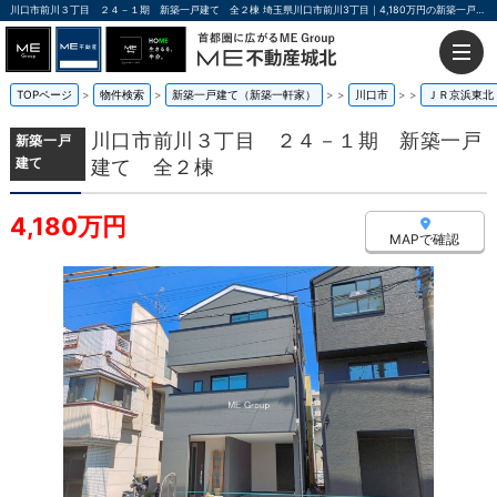
川口市前川３丁目 ２４－１期 新築一戸建て 全２棟 埼玉県川口市前川3丁目｜4,180万円の新築一戸建て｜ME不動産城北
TOPページ
物件検索
新築一戸建て（新築一軒家）
>
川口市
>
ＪＲ京浜東北
川口市前川３丁目 ２４－１期 新築一戸
新築一戸
建て
建て 全２棟
4,180万円
MAPで確認