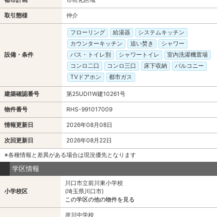
取引態様
仲介
フローリング
給湯器
システムキッチン
カウンターキッチン
追い焚き
シャワー
設備・条件
バス・トイレ別
シャワートイレ
室内洗濯機置場
コンロ二口
コンロ三口
床下収納
バルコニー
TVドアホン
都市ガス
建築確認番号
第25UDI1W建10261号
物件番号
RHS-991017009
情報更新日
2026年08月08日
次回更新日
2026年08月22日
※各種情報と差異がある場合は現況優先となります
学区情報
川口市立前川東小学校
小学校区
(埼玉県川口市)
この学区の他の物件を見る
岸川中学校