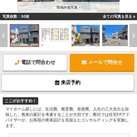
現地外観写真 -
写真枚数：30枚
全ての写真を見る
電話で問合わせ
メールで問合せ
来店予約
ここがおすすめ！
マイホーム探しには、生活費、教育費、老後費、人生の三大支出も加
味した、将来の家計を考慮することが大切です。弊社では住宅FPアド
バイザーが、お客様の将来設計を見据えたコンサルティングを実施し
ます。