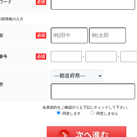
ワード
必須
客様情報の入力
前
必須
-
-
番号
必須
所
会員規約をご確認のうえ下記にチェックして下さい。
同意します
同意しません