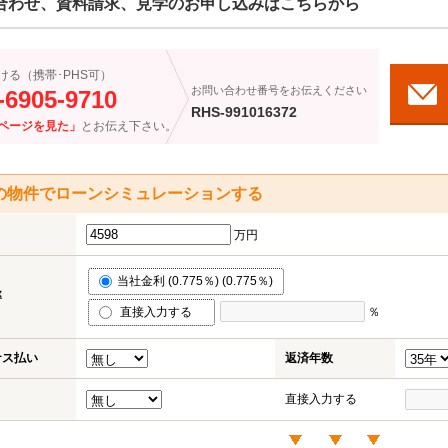
合わせ、資料請求、見学のお申し込みはこちらから
ける（携帯･PHS可）
お問い合わせ番号をお伝えください
-6905-9710
RHS-991016372
ページを見た」
とお伝え下さい。
の物件でローンシミュレーションする
万円
当社金利 (0.775％) (0.775％)
率
直接入力する
％
ナス払い
返済年数
直接入力する