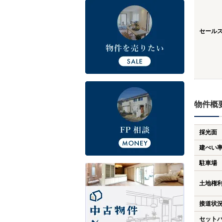
セール
物件概
採光面
建ぺい
駐車場
土地権
接道状
セット