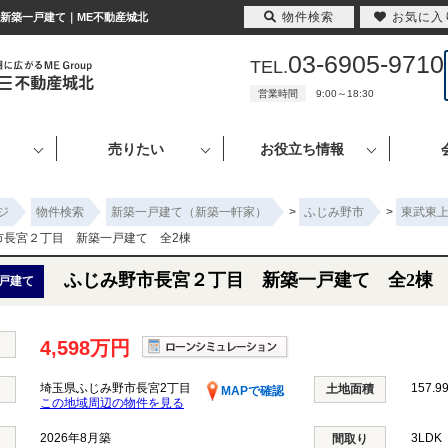
物件検索
お気に入
の新築一戸建て｜ME不動産城北
03-6905-9710
TEL.
営業時間
9:00～18:30
売りたい
お役立ち情報
ジ
物件検索
新築一戸建て（新築一軒家）
>
ふじみ野市
>
東武東
市長宮２丁目 新築一戸建て 全2棟
ふじみ野市長宮２丁目 新築一戸建て 全2棟
戸建て
4,598万円
埼玉県ふじみ野市長宮2丁目
157.9
土地面積
MAPで確認
この地域周辺の物件を見る
2026年8月築
3LDK
間取り