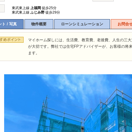
東武東上線
上福岡
徒歩25分
東武東上線
ふじみ野
徒歩29分
ト / 写真
物件概要
ローンシミュレーション
お問合
マイホーム探しには、生活費、教育費、老後費、人生の三大
が大切です。弊社では住宅FPアドバイザーが、お客様の将
ます。