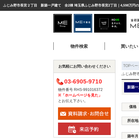
ふじみ野市長宮２丁目 新築一戸建て 全2棟 埼玉県ふじみ野市長宮2丁目｜4,598万円
物件検索
買いたい
TOPペー
お気軽にお問い合わせください
ふじみ野
03-6905-9710
新築一
物件番号 RHS-991016372
※「ホームページを見た」
とお伝え下さい。
価格
所在地
築年月