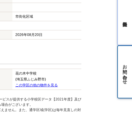
市街化区域
無料会員登録
2026年08月20日
お問い合わせ
花の木中学校
(埼玉県ふじみ野市)
この学区の他の物件を見る
ービスが提供する小学校区データ【2021年度】及び
る場合がございます。
えません。また、通学区域(学区)は毎年見直しの対