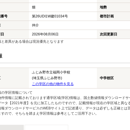
畑
地勢
認番号
第26UDI1W建01034号
都市計画
様
仲介
新日
2026年08月06日
次回更新日
報と差異がある場合は現況優先となります
報
ふじみ野市立福岡小学校
区
(埼玉県ふじみ野市)
中学校区
この学区の他の物件を見る
報の学区情報について
物件情報に記載されております通学区域(学区)情報は、国土数値情報ダウンロードサ
データ【2021年度】を元に加工したものですので、記載情報が現在の学区域と異な
情報ダウンロードサービスのWEBサイト上で記述通り、データは必ずしも正確とは言
ますので、そちらを踏まえ学区情報は参考としてご活用下さい。