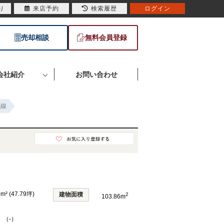
り
来店予約
検索履歴
ログイン
売却相談
無料会員登録
会社紹介
お問い合わせ
上線
9m² (47.79坪)
建物面積
2
103.86m
 （-）