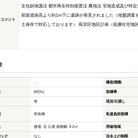
文化財保護法 都市再生特別措置法 農地法 宅地造成及び特定
前面道路高より約1m下に遺跡が発見されました（地盤調査
スコメント
土保存で対応しております） 長宮区地区計画（低層住宅地
要
-
構造/階数
率
60(%)
容積率
有
現況/引渡し
利
所有権
私道負担面積
況
接道: 北 公道 道路幅: 4.2ｍ
用途地域
バック
なし
法令上の制限