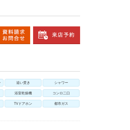
ン
追い焚き
シャワー
浴室乾燥機
コンロ二口
TVドアホン
都市ガス