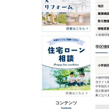
地目
建築確
取引態
情報更
※各種情
学区情
小学校
※物件情
当サイト
中学校区
国土数値
象となり
コンテンツ
Contents