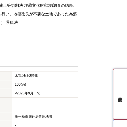
盛土等規制法 埋蔵文化財/試掘調査の結果、
を行い、地盤改良が不要な土地であった為盛
区） 景観法
木造/
地上2階建
100(%)
-/2026年9月下旬
-
第一種低層住居専用地域
-