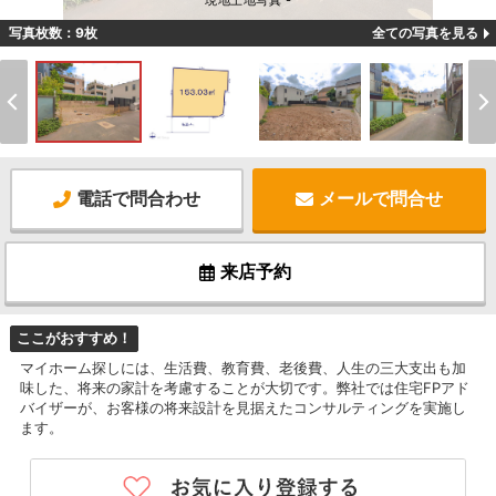
現地土地写真 -
写真枚数：9枚
全ての写真を見る
電話で問合わせ
メールで問合せ
来店予約
ここがおすすめ！
マイホーム探しには、生活費、教育費、老後費、人生の三大支出も加
味した、将来の家計を考慮することが大切です。弊社では住宅FPアド
バイザーが、お客様の将来設計を見据えたコンサルティングを実施し
ます。