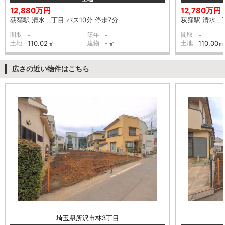
12,880万円
12,780万円
荻窪駅 清水二丁目 バス10分 停歩7分
荻窪駅 清水二丁
間取
-
築年
-
間取
-
土地
110.02㎡
建物
-㎡
土地
110.00㎡
広さの近い物件はこちら
埼玉県所沢市林3丁目