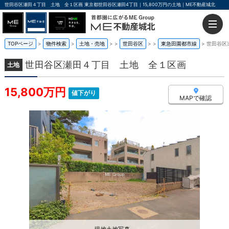
世田谷区瀬田４丁目 土地 全１区画 東京都世田谷区瀬田4丁目｜15,800万円の土地｜ME不動産城北
TOPページ
物件検索
土地・売地
>
世田谷区
>
東急田園都市線
世田谷区
世田谷区瀬田４丁目 土地 全１区画
土地
15,800万円
値下がり
MAPで確認