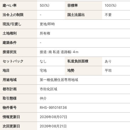
建ぺい率
50(%)
容積率
100(%)
法令上の制限
-
国土法届出
不要
現況/引渡し
更地/即時
土地権利
所有権
建築条件
-
接道状況
接道: 南 私道 道路幅: 4ｍ
セットバック
なし
私道負担面積
あり
地目
宅地
地勢
平坦
用途地域
第一種低層住居専用地域
都市計画
市街化区域
取引態様
仲介
物件番号
RHS-991016136
情報更新日
2026年08月07日
次回更新日
2026年08月21日