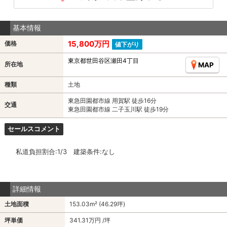
基本情報
15,800万円
価格
値下がり
東京都世田谷区瀬田4丁目
所在地
MAP
種類
土地
東急田園都市線 用賀駅 徒歩16分
交通
東急田園都市線 二子玉川駅 徒歩19分
セールスコメント
私道負担割合:1/3 建築条件:なし
詳細情報
土地面積
153.03m² (46.29坪)
坪単価
341.31万円 /坪