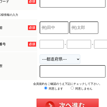
ワード
必須
客様情報の入力
前
必須
-
-
番号
必須
所
会員規約をご確認のうえ下記にチェックして下さい。
同意します
同意しません