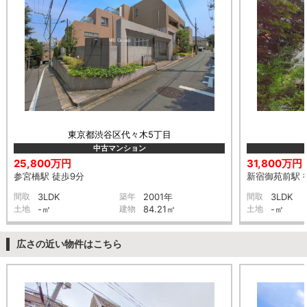
東京都渋谷区代々木5丁目
中古マンション
25,800万円
31,800万円
参宮橋駅 徒歩9分
新宿御苑前駅 
間取
3LDK
築年
2001年
間取
3LDK
土地
-㎡
建物
84.21㎡
土地
-㎡
広さの近い物件はこちら