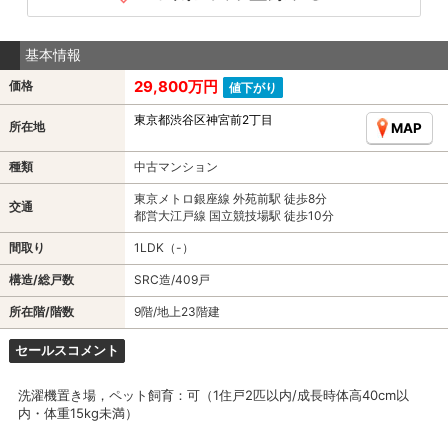
基本情報
29,800万円
価格
値下がり
東京都渋谷区神宮前2丁目
所在地
MAP
種類
中古マンション
東京メトロ銀座線 外苑前駅 徒歩8分
交通
都営大江戸線 国立競技場駅 徒歩10分
間取り
1LDK（-）
構造/総戸数
SRC造/409戸
所在階/階数
9階/地上23階建
セールスコメント
洗濯機置き場，ペット飼育：可（1住戸2匹以内/成長時体高40cm以
内・体重15kg未満）