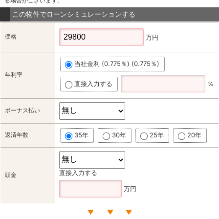
る場合がございます。
この物件でローンシミュレーションする
価格
万円
当社金利 (0.775％) (0.775％)
年利率
直接入力する
％
ボーナス払い
返済年数
35年
30年
25年
20年
直接入力する
頭金
万円