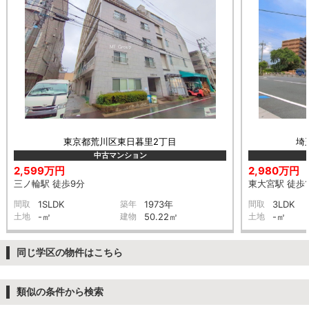
東京都荒川区東日暮里2丁目
埼
中古マンション
2,599万円
2,980万円
三ノ輪駅 徒歩9分
東大宮駅 徒歩1
間取
1SLDK
築年
1973年
間取
3LDK
土地
-㎡
建物
50.22㎡
土地
-㎡
同じ学区の物件はこちら
類似の条件から検索