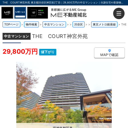
THE COURT神宮外苑 東京都渋谷区神宮前2丁目｜29,800万円の中古マンション｜分譲住宅や新築物件｜ME不動産城北
TOPページ
物件検索
中古マンション
>
渋谷区
>
東京メトロ銀座線
THE
THE COURT神宮外苑
中古マンション
29,800万円
値下がり
MAPで確認