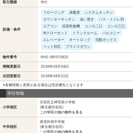
取引態様
仲介
フローリング
床暖房
システムキッチン
カウンターキッチン
追い焚き
バス・トイレ別
エアコン
浴室乾燥機
コンロ二口
コンロ三口
設備・条件
Wクローゼット
トランクルーム
バルコニー
エレベーター
オートロック
宅配ボックス
ペット対応
プライスダウン
物件番号
RHS-991015825
情報更新日
2026年08月08日
次回更新日
2026年08月22日
※各種情報と差異がある場合は現況優先となります
学区情報
渋谷区立神宮前小学校
小学校区
(東京都渋谷区)
この学区の他の物件を見る
原宿外苑中学校
中学校区
(東京都渋谷区)
この学区の他の物件を見る