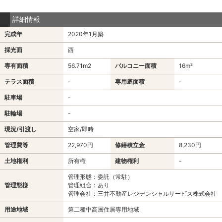
詳細情報
完成年
2020年1月築
採光面
西
専有面積
56.71m
2
バルコニー面積
16m²
テラス面積
-
専用庭面積
-
駐車場
-
駐輪場
-
現況/引渡し
空家/即時
管理費等
22,970円
修繕積立金
8,230円
土地権利
所有権
建物権利
-
管理形態：委託（常駐）
管理態様
管理組合：あり
管理会社：三井不動産レジデンシャルサービス株式会社
用途地域
第二種中高層住居専用地域