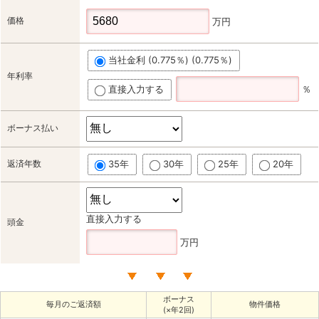
価格
万円
当社金利 (0.775％) (0.775％)
年利率
直接入力する
％
ボーナス払い
返済年数
35年
30年
25年
20年
直接入力する
頭金
万円
ボーナス
毎月のご返済額
物件価格
(×年2回)