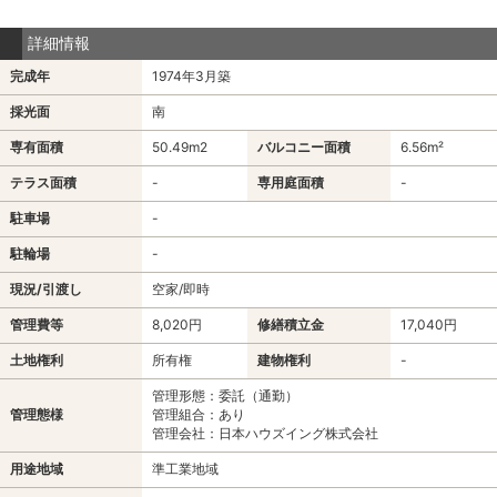
詳細情報
完成年
1974年3月築
採光面
南
専有面積
50.49m
2
バルコニー面積
6.56m²
テラス面積
-
専用庭面積
-
駐車場
-
駐輪場
-
現況/引渡し
空家/即時
管理費等
8,020円
修繕積立金
17,040円
土地権利
所有権
建物権利
-
管理形態：委託（通勤）
管理態様
管理組合：あり
管理会社：日本ハウズイング株式会社
用途地域
準工業地域