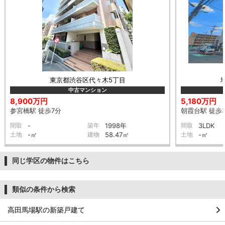
東京都渋谷区代々木5丁目
中古マンション
8,900万円
5,180万円
参宮橋駅 徒歩7分
朝霞台駅 徒歩
間取
-
築年
1998年
間取
3LDK
土地
-㎡
建物
58.47㎡
土地
-㎡
同じ学区の物件はこちら
類似の条件から検索
高田馬場駅の新築戸建て