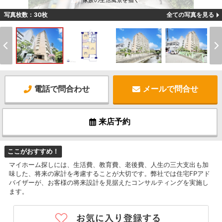
家族の生活風景を描く
写真枚数：30枚
全ての写真を見る
電話で問合わせ
メールで問合せ
来店予約
ここがおすすめ！
マイホーム探しには、生活費、教育費、老後費、人生の三大支出も加
味した、将来の家計を考慮することが大切です。弊社では住宅FPアド
バイザーが、お客様の将来設計を見据えたコンサルティングを実施し
ます。