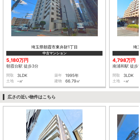
埼玉県朝霞市東弁財1丁目
埼
中古マンション
5,180万円
4,798万円
朝霞台駅 徒歩3分
南浦和駅 徒歩1
間取
3LDK
築年
1995年
間取
3LDK
土地
-㎡
建物
66.79㎡
土地
-㎡
広さの近い物件はこちら