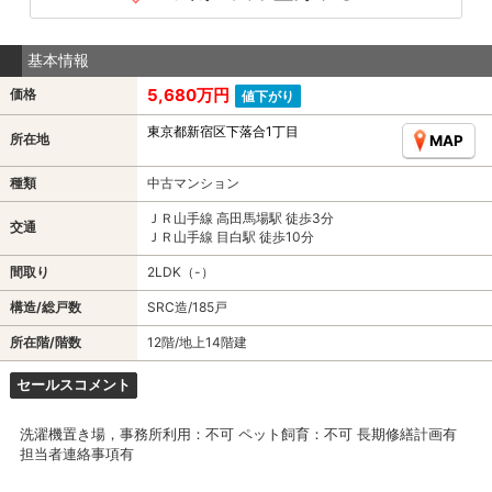
基本情報
5,680万円
価格
値下がり
東京都新宿区下落合1丁目
所在地
MAP
種類
中古マンション
ＪＲ山手線 高田馬場駅 徒歩3分
交通
ＪＲ山手線 目白駅 徒歩10分
間取り
2LDK（-）
構造/総戸数
SRC造/185戸
所在階/階数
12階/地上14階建
セールスコメント
洗濯機置き場，事務所利用：不可 ペット飼育：不可 長期修繕計画有
担当者連絡事項有