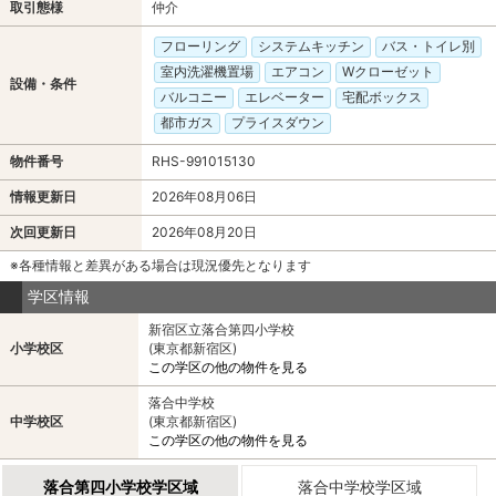
取引態様
仲介
フローリング
システムキッチン
バス・トイレ別
室内洗濯機置場
エアコン
Wクローゼット
設備・条件
バルコニー
エレベーター
宅配ボックス
都市ガス
プライスダウン
物件番号
RHS-991015130
情報更新日
2026年08月06日
次回更新日
2026年08月20日
※各種情報と差異がある場合は現況優先となります
学区情報
新宿区立落合第四小学校
小学校区
(東京都新宿区)
この学区の他の物件を見る
落合中学校
中学校区
(東京都新宿区)
この学区の他の物件を見る
落合第四小学校学区域
落合中学校学区域