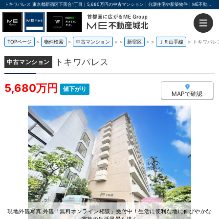
トキワパレス 東京都新宿区下落合1丁目｜5,680万円の中古マンション｜分譲住宅や新築物件｜ME不動産城北
TOPページ
物件検索
中古マンション
>
新宿区
>
ＪＲ山手線
トキワパレ
トキワパレス
中古マンション
5,680万円
値下がり
MAPで確認
現地外観写真 外観「無料オンライン相談」受付中！生活に便利な地に伸びやかな