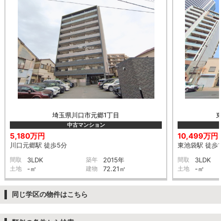
埼玉県川口市元郷1丁目
中古マンション
5,180万円
10,499万円
川口元郷駅 徒歩5分
東池袋駅 徒歩
間取
3LDK
築年
2015年
間取
3LDK
土地
-㎡
建物
72.21㎡
土地
-㎡
同じ学区の物件はこちら