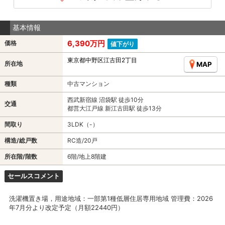
基本情報
6,390万円
価格
値下がり
東京都中野区江古田2丁目
所在地
MAP
種類
中古マンション
西武新宿線 沼袋駅 徒歩10分
交通
都営大江戸線 新江古田駅 徒歩13分
間取り
3LDK（-）
構造/総戸数
RC造/20戸
所在階/階数
6階/地上8階建
セールスコメント
洗濯機置き場，用途地域：一部第1種低層住居専用地域 管理費：2026
年7月分より改定予定（月額22440円）