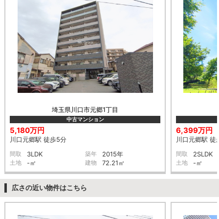
埼玉県川口市元郷1丁目
中古マンション
5,180万円
6,399万円
川口元郷駅 徒歩5分
川口元郷駅 徒
間取
3LDK
築年
2015年
間取
2SLDK
土地
-㎡
建物
72.21㎡
土地
-㎡
広さの近い物件はこちら