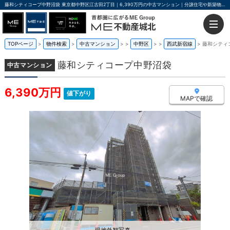
藤和シティコープ中野沼袋 東京都中野区江古田2丁目｜6,390万円の中古マンション｜分譲住宅や新築物件｜ME不動産城北
TOPページ
物件検索
中古マンション
>
中野区
>
西武新宿線
藤和シティ
藤和シティコープ中野沼袋
中古マンション
6,390万円
値下がり
MAPで確認