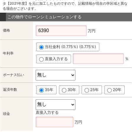
タ【2021年度】を元に加工したものですので、記載情報が現在の学区域と異な
る場合がございます。
この物件でローンシミュレーションする
価格
万円
当社金利 (0.775％) (0.775％)
年利率
直接入力する
％
ボーナス払い
返済年数
35年
30年
25年
20年
直接入力する
頭金
万円