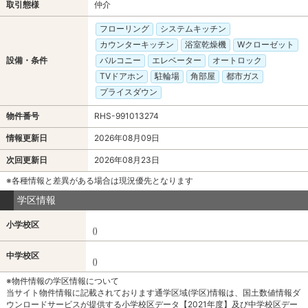
取引態様
仲介
フローリング
システムキッチン
カウンターキッチン
浴室乾燥機
Wクローゼット
設備・条件
バルコニー
エレベーター
オートロック
TVドアホン
駐輪場
角部屋
都市ガス
プライスダウン
物件番号
RHS-991013274
情報更新日
2026年08月09日
次回更新日
2026年08月23日
※各種情報と差異がある場合は現況優先となります
学区情報
小学校区
()
中学校区
()
※物件情報の学区情報について
当サイト物件情報に記載されております通学区域(学区)情報は、国土数値情報ダ
ウンロードサービスが提供する小学校区データ【2021年度】及び中学校区デー