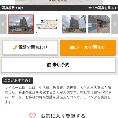
現地外観写真 -
写真枚数：9枚
全ての写真を見る
電話で問合わせ
メールで問合せ
来店予約
ここがおすすめ！
マイホーム探しには、生活費、教育費、老後費、人生の三大支出も加
味した、将来の家計を考慮することが大切です。弊社では住宅FPアド
バイザーが、お客様の将来設計を見据えたコンサルティングを実施し
ます。