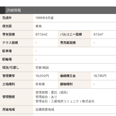
詳細情報
完成年
1995年6月築
採光面
東南
専有面積
67.13m
2
バルコニー面積
9.13m²
テラス面積
-
専用庭面積
-
駐車場
-
駐輪場
-
現況/引渡し
空家/相談
管理費等
19,000円
修繕積立金
18,790円
土地権利
所有権
建物権利
-
管理形態：委託（巡回）
管理態様
管理組合：あり
管理会社：三菱地所コミュニティ株式会社
用途地域
近隣商業地域