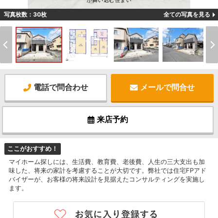
が舞い込む住まい
写真枚数：30枚
全ての写真を見る
電話で問合わせ
メールで問合せ
来店予約
ここがおすすめ！
マイホーム探しには、生活費、教育費、老後費、人生の三大支出も加
味した、将来の家計を考慮することが大切です。弊社では住宅FPアド
バイザーが、お客様の将来設計を見据えたコンサルティングを実施し
ます。