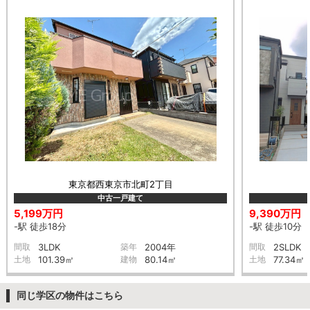
東京都西東京市北町2丁目
中古一戸建て
5,199万円
9,390万円
-駅 徒歩18分
-駅 徒歩10分
間取
3LDK
築年
2004年
間取
2SLDK
土地
101.39㎡
建物
80.14㎡
土地
77.34㎡
同じ学区の物件はこちら