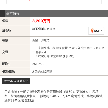
基本情報
3,290万円
価格
埼玉県川口市道合
所在地
MAP
種類
新築一戸建て
ＪＲ京浜東北・根岸線 蕨駅 バス17分 北スポーツセンタ
交通
ー 停歩7分
ＪＲ武蔵野線 東浦和駅 徒歩29分
間取り
2SLDK（-）
構造/階数
木造/地上2階建
セールスコメント
用途地域：一部第1種中高層住居専用地域（建60％/容196％） 容積
率：前面道路幅員制限 日影規制：4h-2.5h/4m 宅地造成工事規制区域
法第22条区域 景観法