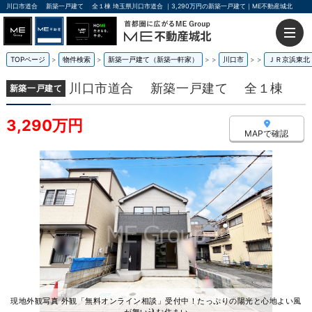
川口市道合 新築一戸建て 全１棟 埼玉県川口市道合 ｜3,290万円の新築一戸建て｜ME不動産城北
TOPページ
物件検索
新築一戸建て（新築一軒家）
>
川口市
>
ＪＲ京浜東北
川口市道合 新築一戸建て 全１棟
新築一戸建て
3,290万円
MAPで確認
現地外観写真 外観「無料オンライン相談」受付中！たっぷりの陽光と心地よい風