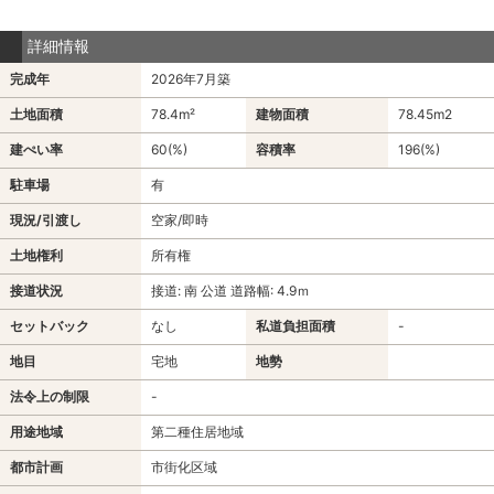
詳細情報
完成年
2026年7月築
土地面積
78.4m²
建物面積
78.45m
2
建ぺい率
60(%)
容積率
196(%)
駐車場
有
現況/引渡し
空家/即時
土地権利
所有権
接道状況
接道: 南 公道 道路幅: 4.9ｍ
セットバック
なし
私道負担面積
-
地目
宅地
地勢
法令上の制限
-
用途地域
第二種住居地域
都市計画
市街化区域