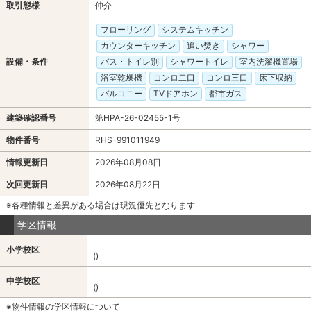
取引態様
仲介
フローリング
システムキッチン
カウンターキッチン
追い焚き
シャワー
設備・条件
バス・トイレ別
シャワートイレ
室内洗濯機置場
浴室乾燥機
コンロ二口
コンロ三口
床下収納
バルコニー
TVドアホン
都市ガス
建築確認番号
第HPA-26-02455-1号
物件番号
RHS-991011949
情報更新日
2026年08月08日
次回更新日
2026年08月22日
※各種情報と差異がある場合は現況優先となります
学区情報
小学校区
()
中学校区
()
※物件情報の学区情報について