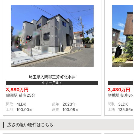
埼玉県入間郡三芳町北永井
中古一戸建て
3,880万円
3,480万円
鶴瀬駅 徒歩25分
笠幡駅 徒歩8
間取
4LDK
築年
2023年
間取
3LDK
土地
100.00㎡
建物
103.08㎡
土地
135.56
広さの近い物件はこちら