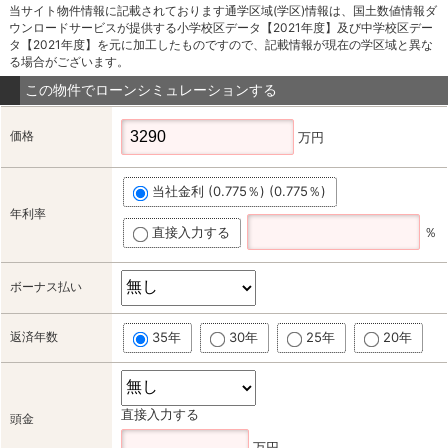
当サイト物件情報に記載されております通学区域(学区)情報は、国土数値情報ダ
ウンロードサービスが提供する小学校区データ【2021年度】及び中学校区デー
タ【2021年度】を元に加工したものですので、記載情報が現在の学区域と異な
る場合がございます。
この物件でローンシミュレーションする
価格
万円
当社金利 (0.775％) (0.775％)
年利率
直接入力する
％
ボーナス払い
返済年数
35年
30年
25年
20年
直接入力する
頭金
万円