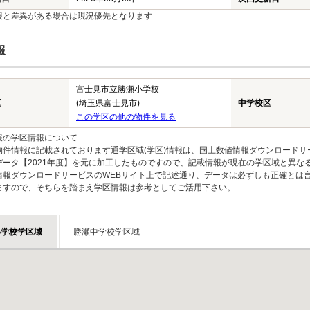
報と差異がある場合は現況優先となります
報
富士見市立勝瀬小学校
区
(埼玉県富士見市)
中学校区
この学区の他の物件を見る
報の学区情報について
物件情報に記載されております通学区域(学区)情報は、国土数値情報ダウンロードサ
データ【2021年度】を元に加工したものですので、記載情報が現在の学区域と異な
情報ダウンロードサービスのWEBサイト上で記述通り、データは必ずしも正確とは言
ますので、そちらを踏まえ学区情報は参考としてご活用下さい。
小学校学区域
勝瀬中学校学区域