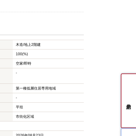
木造/
地上2階建
100(%)
空家/即時
-
第一種低層住居専用地域
-
平坦
市街化区域
2026年08月23日