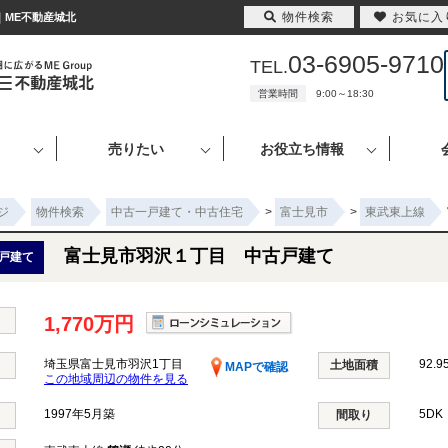
物件検索
お気に入
｜ME不動産城北
03-6905-9710
TEL.
営業時間
9:00～18:30
売りたい
お役立ち情報
ジ
物件検索
中古一戸建て・中古住宅
>
富士見市
>
東武東上線
富士見市羽沢１丁目 中古戸建て
戸建て
1,770万円
埼玉県富士見市羽沢1丁目
92.9
土地面積
MAPで確認
この地域周辺の物件を見る
1997年5月築
5DK
間取り