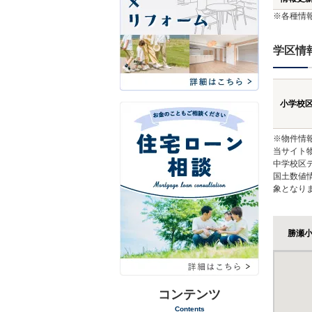
※各種情
学区情
小学校
※物件情
当サイト
中学校区
国土数値
象となり
勝瀬
コンテンツ
Contents