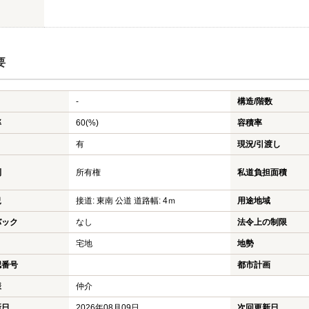
要
-
構造/階数
率
60(%)
容積率
有
現況/引渡し
利
所有権
私道負担面積
況
接道: 東南 公道 道路幅: 4ｍ
用途地域
バック
なし
法令上の制限
宅地
地勢
認番号
都市計画
様
仲介
新日
2026年08月09日
次回更新日