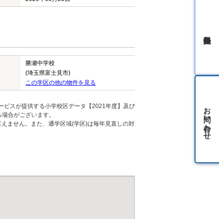
無料会員登録
勝瀬中学校
(埼玉県富士見市)
この学区の他の物件を見る
お問い合わせ
ービスが提供する小学校区データ【2021年度】及び
る場合がございます。
えません。また、通学区域(学区)は毎年見直しの対