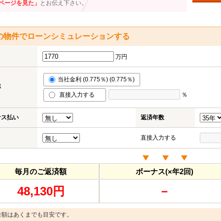
ページを見た」
とお伝え下さい。
の物件でローンシミュレーションする
万円
当社金利 (0.775％) (0.775％)
率
直接入力する
％
ナス払い
返済年数
直接入力する
毎月のご返済額
ボーナス(×年2回)
48,130円
－
金額はあくまでも目安です。