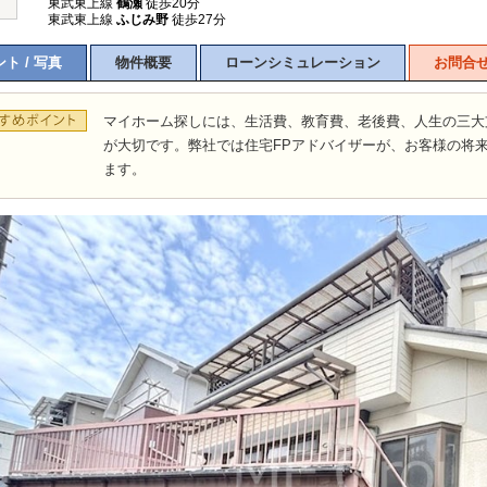
東武東上線
鶴瀬
徒歩20分
東武東上線
ふじみ野
徒歩27分
ト / 写真
物件概要
ローンシミュレーション
お問合
マイホーム探しには、生活費、教育費、老後費、人生の三大
が大切です。弊社では住宅FPアドバイザーが、お客様の将
ます。