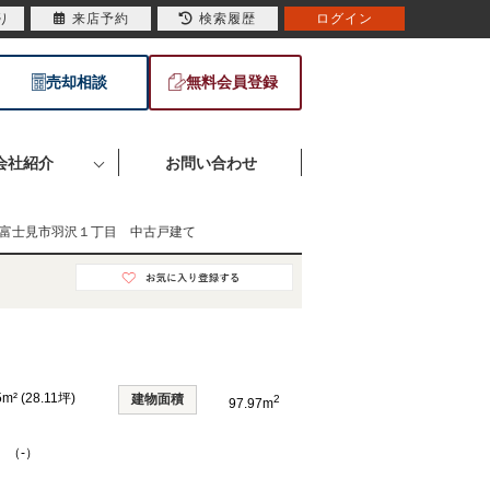
り
来店予約
検索履歴
ログイン
売却相談
無料会員登録
会社紹介
お問い合わせ
富士見市羽沢１丁目 中古戸建て
5m² (28.11坪)
建物面積
2
97.97m
 （-）