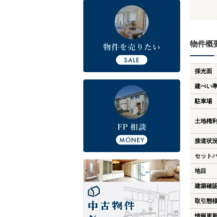
物件概
採光面
建ぺい
駐車場
土地権
接道状
セット
地目
建築確
取引態
情報更