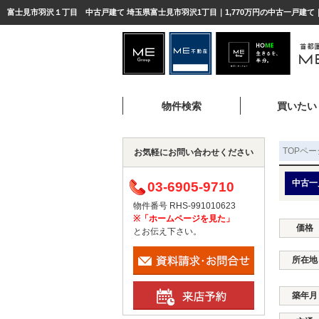
富士見市羽沢１丁目 中古戸建て 埼玉県富士見市羽沢1丁目｜1,770万円の中古一戸建て
物件検索
買いたい
TOPペー
お気軽にお問い合わせください
中古一
03-6905-9710
物件番号 RHS-991010623
※「ホームページを見た」
価格
とお伝え下さい。
所在地
築年月