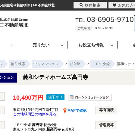
物件検索
お気に入
｜分譲住宅や新築物件｜ME不動産城北
03-6905-9710
TEL.
営業時間
9:00～18:30
売りたい
お役立ち情報
ジ
物件検索
中古マンション
>
杉並区
>
ＪＲ中央線
藤和シティ
藤和シティホームズ高円寺
ンション
10,490万円
値下がり
東京都杉並区高円寺南4丁目
専有面積
MAPで確認
この地域周辺の物件を見る
ＪＲ中央線
高円寺
徒歩4分
管理費等
東京メトロ丸ノ内線
新高円寺
徒歩8分