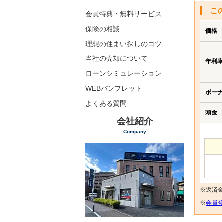
こ
会員特典・無料サービス
保険の相談
価格
理想の住まい探しのコツ
当社の売却について
年利
ローンシミュレーション
WEBパンフレット
ボー
よくある質問
頭金
会社紹介
Company
※返済
※
会員登