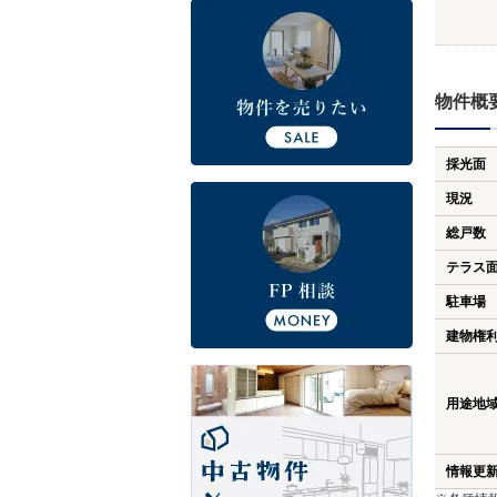
物件概
採光面
現況
総戸数
テラス
駐車場
建物権
用途地
情報更