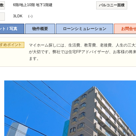
6階/地上10階 地下1階建
階数
バルコニー面積
3LDK （-）
ト / 写真
物件概要
ローンシミュレーション
お問合
マイホーム探しには、生活費、教育費、老後費、人生の三大
が大切です。弊社では住宅FPアドバイザーが、お客様の将
ます。