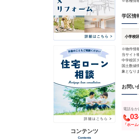
※各種情
学区情
小学校
※物件情
当サイト
中学校区
国土数値
象となり
お問い
電話をか
03
「ホーム
コンテンツ
Contents