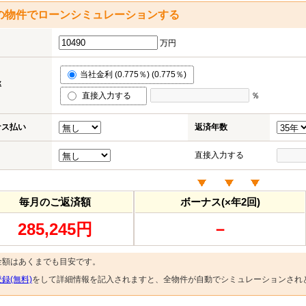
の物件でローンシミュレーションする
万円
当社金利 (0.775％) (0.775％)
率
直接入力する
％
ナス払い
返済年数
直接入力する
毎月のご返済額
ボーナス(×年2回)
285,245円
－
金額はあくまでも目安です。
録(無料)
をして詳細情報を記入されますと、全物件が自動でシミュレーションされ