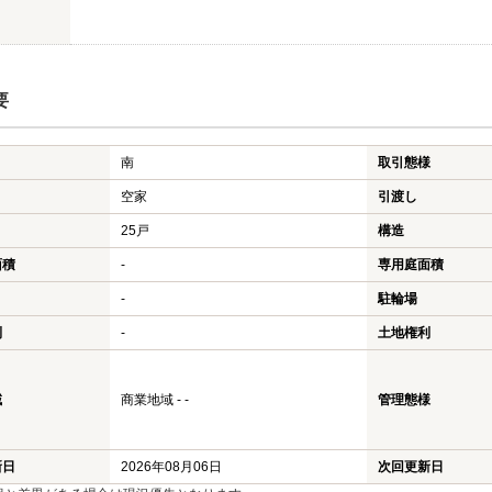
要
南
取引態様
空家
引渡し
25戸
構造
面積
-
専用庭面積
-
駐輪場
利
-
土地権利
域
商業地域 - -
管理態様
新日
2026年08月06日
次回更新日