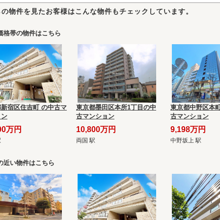
らの物件を見たお客様はこんな物件もチェックしています。
価格帯の物件はこちら
都新宿区住吉町 の中古マ
東京都墨田区本所1丁目の中
東京都中野区本町
ョン
古マンション
古マンション
800万円
10,800万円
9,198万円
駅
両国 駅
中野坂上 駅
の近い物件はこちら