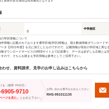
報と差異がある場合は現況優先となります
報
区
中学校区
()
報の学区情報について
物件情報に記載されております通学区域(学区)情報は、国土数値情報ダウンロードサ
データ【2021年度】を元に加工したものですので、記載情報が現在の学区域と異な
情報ダウンロードサービスのWEBサイト上で記述通り、データは必ずしも正確とは言
ますので、そちらを踏まえ学区情報は参考としてご活用下さい。
合わせ、資料請求、見学のお申し込みはこちらから
ける（携帯･PHS可）
お問い合わせ番号をお伝えください
-6905-9710
RHS-991011135
ページを見た」
とお伝え下さい。