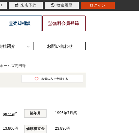
り
来店予約
検索履歴
ログイン
売却相談
無料会員登録
会社紹介
お問い合わせ
ホームズ高円寺
1996年7月築
築年月
2
68.11m
13,800円
23,890円
修繕積立金