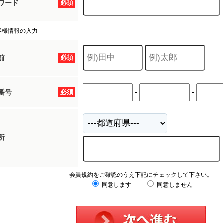
ワード
必須
客様情報の入力
前
必須
-
-
番号
必須
所
会員規約をご確認のうえ下記にチェックして下さい。
同意します
同意しません