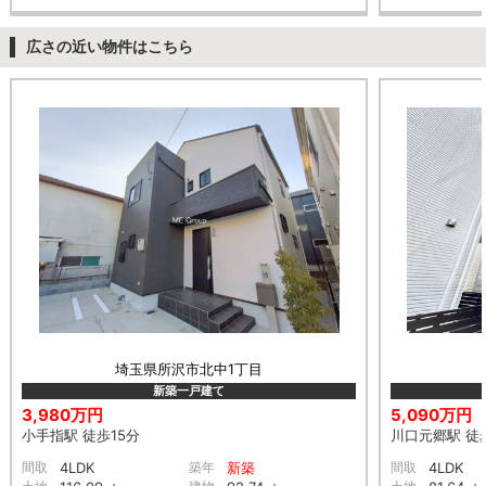
広さの近い物件はこちら
埼玉県所沢市北中1丁目
新築一戸建て
3,980万円
5,090万円
小手指駅 徒歩15分
川口元郷駅 徒
間取
4LDK
築年
新築
間取
4LDK