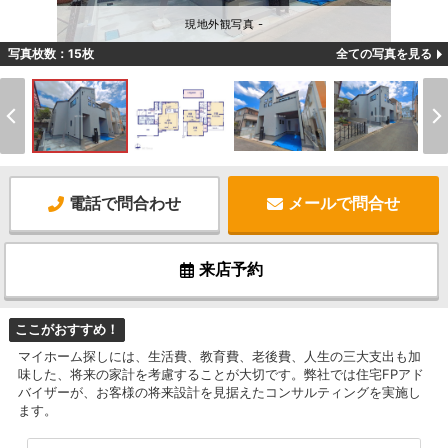
現地外観写真 -
写真枚数：15枚
全ての写真を見る
電話で問合わせ
メールで問合せ
来店予約
ここがおすすめ！
マイホーム探しには、生活費、教育費、老後費、人生の三大支出も加
味した、将来の家計を考慮することが大切です。弊社では住宅FPアド
バイザーが、お客様の将来設計を見据えたコンサルティングを実施し
ます。