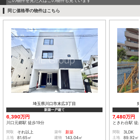
この物件を見た人はこの物件も見ています
同じ価格帯の物件はこちら
埼玉県川口市末広3丁目
新築一戸建て
6,390万円
7,480万円
川口元郷駅 徒歩19分
ときわ台駅 徒
間取
それ以上
築年
新築
間取
3LDK
土地
81.65㎡
建物
143.04㎡
土地
89.92㎡