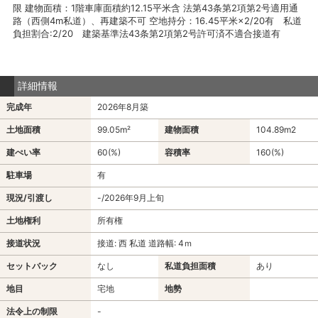
限 建物面積：1階車庫面積約12.15平米含 法第43条第2項第2号適用通
路（西側4m私道）、再建築不可 空地持分：16.45平米×2/20有 私道
負担割合:2/20 建築基準法43条第2項第2号許可済不適合接道有
詳細情報
完成年
2026年8月築
土地面積
99.05m²
建物面積
104.89m
2
建ぺい率
60(%)
容積率
160(%)
駐車場
有
現況/引渡し
-/2026年9月上旬
土地権利
所有権
接道状況
接道: 西 私道 道路幅: 4ｍ
セットバック
なし
私道負担面積
あり
地目
宅地
地勢
法令上の制限
-