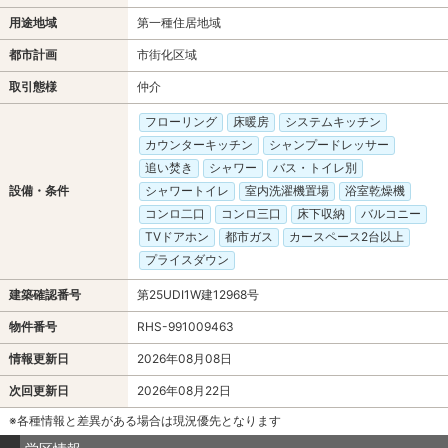
用途地域
第一種住居地域
都市計画
市街化区域
取引態様
仲介
フローリング
床暖房
システムキッチン
カウンターキッチン
シャンプードレッサー
追い焚き
シャワー
バス・トイレ別
設備・条件
シャワートイレ
室内洗濯機置場
浴室乾燥機
コンロ二口
コンロ三口
床下収納
バルコニー
TVドアホン
都市ガス
カースペース2台以上
プライスダウン
建築確認番号
第25UDI1W建12968号
物件番号
RHS-991009463
情報更新日
2026年08月08日
次回更新日
2026年08月22日
※各種情報と差異がある場合は現況優先となります