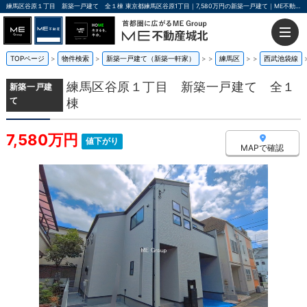
練馬区谷原１丁目 新築一戸建て 全１棟 東京都練馬区谷原1丁目｜7,580万円の新築一戸建て｜ME不動産城北
TOPページ
物件検索
新築一戸建て（新築一軒家）
>
練馬区
>
西武池袋線
練馬区谷原１丁目 新築一戸建て 全１
新築一戸建
て
棟
7,580万円
値下がり
MAPで確認