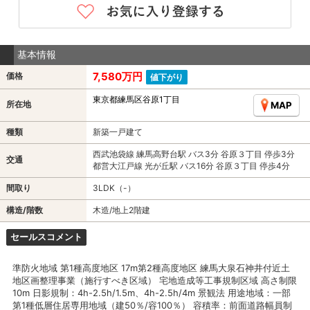
基本情報
7,580万円
価格
値下がり
東京都練馬区谷原1丁目
所在地
MAP
種類
新築一戸建て
西武池袋線 練馬高野台駅 バス3分 谷原３丁目 停歩3分
交通
都営大江戸線 光が丘駅 バス16分 谷原３丁目 停歩4分
間取り
3LDK（-）
構造/階数
木造/地上2階建
セールスコメント
準防火地域 第1種高度地区 17m第2種高度地区 練馬大泉石神井付近土
地区画整理事業（施行すべき区域） 宅地造成等工事規制区域 高さ制限
10m 日影規制：4h-2.5h/1.5m、4h-2.5h/4m 景観法 用途地域：一部
第1種低層住居専用地域（建50％/容100％） 容積率：前面道路幅員制