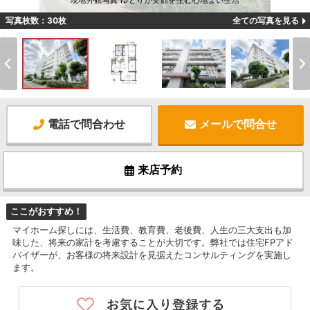
現地外観写真 ゆとりが笑顔を生む心地よい生活
写真枚数：30枚
全ての写真を見る
電話で問合わせ
メールで問合せ
来店予約
ここがおすすめ！
マイホーム探しには、生活費、教育費、老後費、人生の三大支出も加
味した、将来の家計を考慮することが大切です。弊社では住宅FPアド
バイザーが、お客様の将来設計を見据えたコンサルティングを実施し
ます。