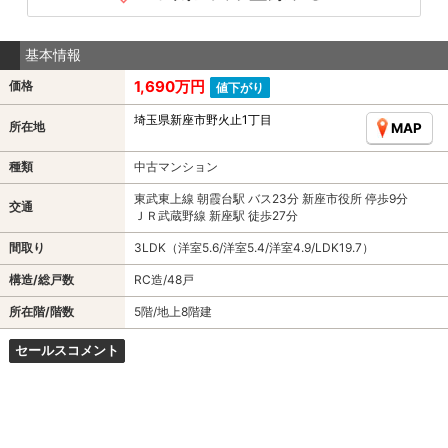
基本情報
1,690万円
価格
値下がり
埼玉県新座市野火止1丁目
所在地
MAP
種類
中古マンション
東武東上線 朝霞台駅 バス23分 新座市役所 停歩9分
交通
ＪＲ武蔵野線 新座駅 徒歩27分
間取り
3LDK（洋室5.6/洋室5.4/洋室4.9/LDK19.7）
構造/総戸数
RC造/48戸
所在階/階数
5階/地上8階建
セールスコメント