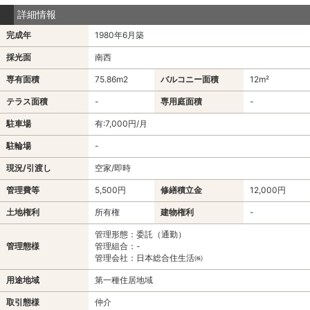
詳細情報
完成年
1980年6月築
採光面
南西
専有面積
75.86m
2
バルコニー面積
12m²
テラス面積
-
専用庭面積
-
駐車場
有:7,000円/月
駐輪場
-
現況/引渡し
空家/即時
管理費等
5,500円
修繕積立金
12,000円
土地権利
所有権
建物権利
-
管理形態：委託（通勤）
管理態様
管理組合：-
管理会社：日本総合住生活㈱
用途地域
第一種住居地域
取引態様
仲介