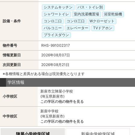
システムキッチン
バス・トイレ別
シャワートイレ
室内洗濯機置場
浴室乾燥機
設備・条件
コンロ二口
コンロ三口
Wクローゼット
バルコニー
エレベーター
TVドアホン
プライスダウン
物件番号
RHS-991002317
情報更新日
2026年08月07日
次回更新日
2026年08月21日
※各種情報と差異がある場合は現況優先となります
学区情報
新座市立陣屋小学校
小学校区
(埼玉県新座市)
この学区の他の物件を見る
新座中学校
中学校区
(埼玉県新座市)
この学区の他の物件を見る
陣屋小学校学区域
新座中学校学区域