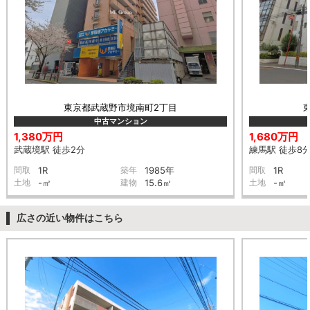
東京都武蔵野市境南町2丁目
中古マンション
1,380万円
1,680万円
武蔵境駅 徒歩2分
練馬駅 徒歩8
間取
1R
築年
1985年
間取
1R
土地
-㎡
建物
15.6㎡
土地
-㎡
広さの近い物件はこちら