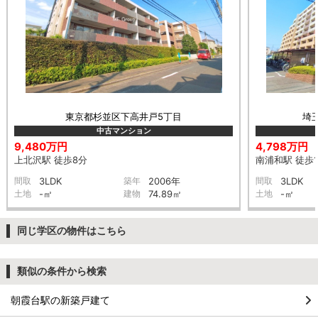
東京都杉並区下高井戸5丁目
埼
中古マンション
9,480万円
4,798万円
上北沢駅 徒歩8分
南浦和駅 徒歩1
間取
3LDK
築年
2006年
間取
3LDK
土地
-㎡
建物
74.89㎡
土地
-㎡
同じ学区の物件はこちら
類似の条件から検索
朝霞台駅の新築戸建て