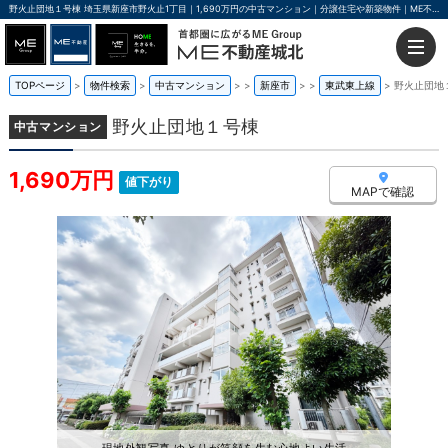
野火止団地１号棟 埼玉県新座市野火止1丁目｜1,690万円の中古マンション｜分譲住宅や新築物件｜ME不動産城北
TOPページ
物件検索
中古マンション
>
新座市
>
東武東上線
野火止団地
野火止団地１号棟
中古マンション
1,690万円
値下がり
MAPで確認