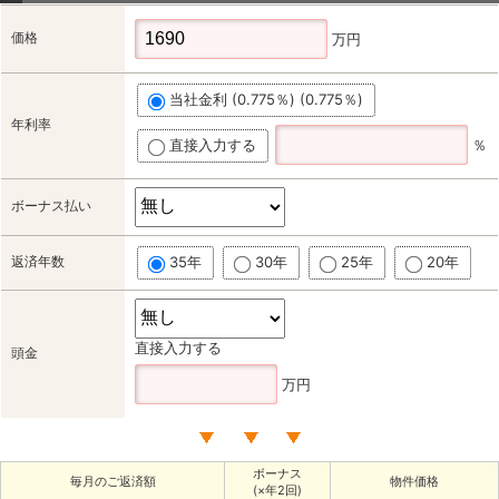
価格
万円
当社金利 (0.775％) (0.775％)
年利率
直接入力する
％
ボーナス払い
返済年数
35年
30年
25年
20年
直接入力する
頭金
万円
ボーナス
毎月のご返済額
物件価格
(×年2回)