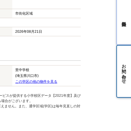
市街化区域
無料会員登録
2026年08月21日
お問い合わせ
里中学校
(埼玉県川口市)
この学区の他の物件を見る
ービスが提供する小学校区データ【2021年度】及び
る場合がございます。
えません。また、通学区域(学区)は毎年見直しの対