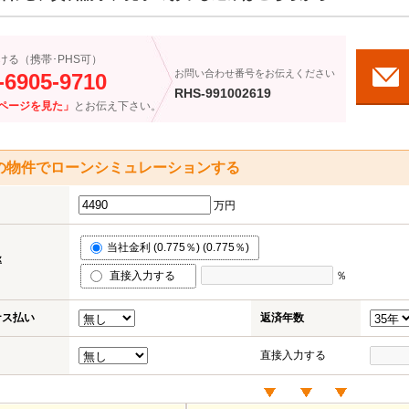
ける（携帯･PHS可）
お問い合わせ番号をお伝えください
-6905-9710
RHS-991002619
ページを見た」
とお伝え下さい。
の物件でローンシミュレーションする
万円
当社金利 (0.775％) (0.775％)
率
直接入力する
％
ナス払い
返済年数
直接入力する