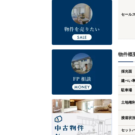
セール
物件概
採光面
建ぺい
駐車場
土地権
接道状
セット