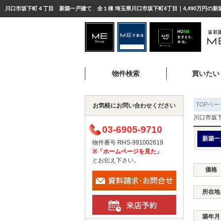
川口市坂下町４丁目 新築一戸建て 全１棟 埼玉県川口市坂下町4丁目｜4,490万円の新
物件検索
買いたい
TOPペー
お気軽にお問い合わせください
川口市坂
03-6905-9710
新築一
物件番号 RHS-991002619
※「ホームページを見た」
とお伝え下さい。
価格
所在地
築年月