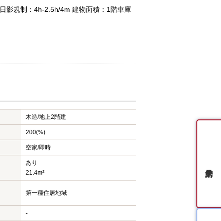
規制：4h-2.5h/4m 建物面積：1階車庫
木造/
地上2階建
200(%)
空家/即時
あり
21.4m²
第一種住居地域
-