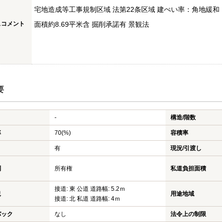
宅地造成等工事規制区域 法第22条区域 建ぺい率：角地緩和 日影
スコメント
面積約8.69平米含 掘削承諾有 景観法
要
-
構造/階数
率
70(%)
容積率
有
現況/引渡し
利
所有権
私道負担面積
接道: 東 公道 道路幅: 5.2ｍ
況
用途地域
接道: 北 私道 道路幅: 4ｍ
バック
なし
法令上の制限