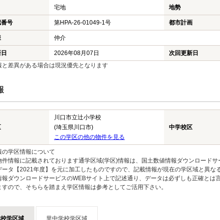
宅地
地勢
認番号
第HPA-26-01049-1号
都市計画
様
仲介
新日
2026年08月07日
次回更新日
報と差異がある場合は現況優先となります
報
川口市立辻小学校
区
(埼玉県川口市)
中学校区
この学区の他の物件を見る
報の学区情報について
物件情報に記載されております通学区域(学区)情報は、国土数値情報ダウンロードサ
データ【2021年度】を元に加工したものですので、記載情報が現在の学区域と異な
情報ダウンロードサービスのWEBサイト上で記述通り、データは必ずしも正確とは言
ますので、そちらを踏まえ学区情報は参考としてご活用下さい。
学校学区域
里中学校学区域