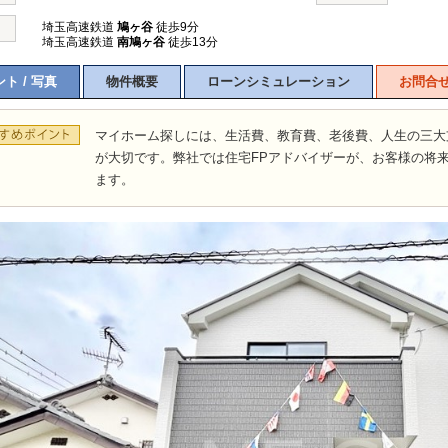
埼玉高速鉄道
鳩ヶ谷
徒歩9分
埼玉高速鉄道
南鳩ヶ谷
徒歩13分
ト / 写真
物件概要
ローンシミュレーション
お問合
マイホーム探しには、生活費、教育費、老後費、人生の三大
が大切です。弊社では住宅FPアドバイザーが、お客様の将
ます。