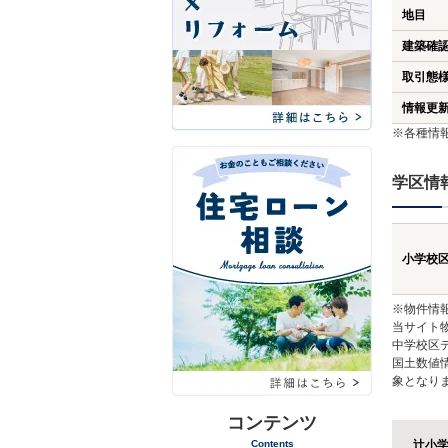
地目
建築確
取引態
情報更
※各種情
学区情
小学校
※物件情
当サイト
中学校区
国土数値
象となり
コンテンツ
Contents
辻小