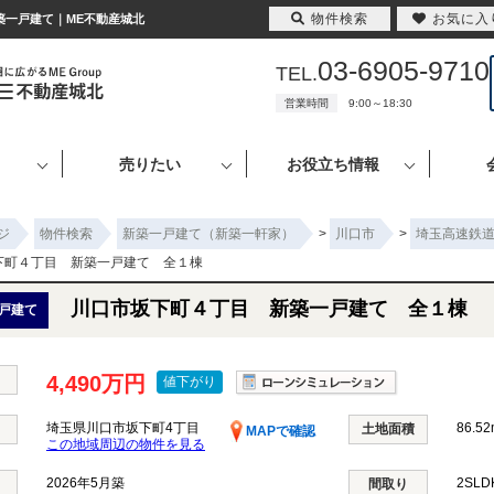
物件検索
お気に入
築一戸建て｜ME不動産城北
03-6905-9710
TEL.
営業時間
9:00～18:30
売りたい
お役立ち情報
ジ
物件検索
新築一戸建て（新築一軒家）
>
川口市
>
埼玉高速鉄
下町４丁目 新築一戸建て 全１棟
川口市坂下町４丁目 新築一戸建て 全１棟
戸建て
4,490万円
値下がり
埼玉県川口市坂下町4丁目
86.52
土地面積
MAPで確認
この地域周辺の物件を見る
2026年5月築
2SL
間取り