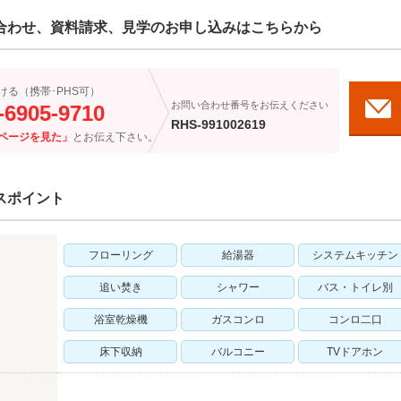
合わせ、資料請求、見学のお申し込みはこちらから
ける（携帯･PHS可）
お問い合わせ番号をお伝えください
-6905-9710
RHS-991002619
ページを見た」
とお伝え下さい。
スポイント
フローリング
給湯器
システムキッチン
追い焚き
シャワー
バス・トイレ別
浴室乾燥機
ガスコンロ
コンロ二口
床下収納
バルコニー
TVドアホン