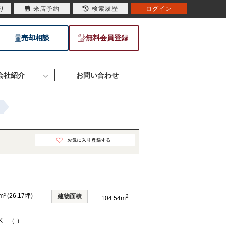
り
来店予約
検索履歴
ログイン
売却相談
無料会員登録
会社紹介
お問い合わせ
道
m² (26.17坪)
建物面積
2
104.54m
DK （-）