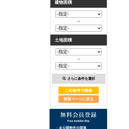
建物面積
～
土地面積
～
さらに条件を選択
検索ページに戻る