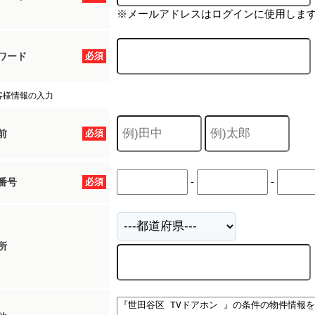
※メールアドレスはログインに使用しま
ワード
必須
客様情報の入力
前
必須
-
-
番号
必須
所