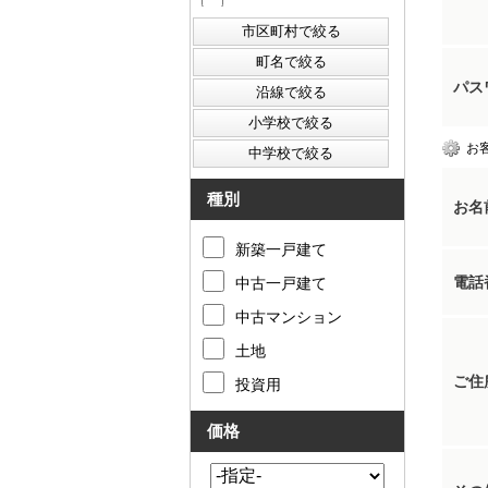
パス
お
種別
お名
新築一戸建て
電話
中古一戸建て
中古マンション
土地
ご住
投資用
価格