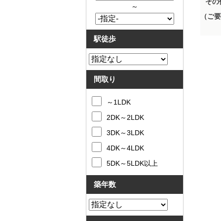
その
～
（ご要
駅徒歩
間取り
～1LDK
2DK～2LDK
3DK～3LDK
4DK～4LDK
5DK～5LDK以上
築年数