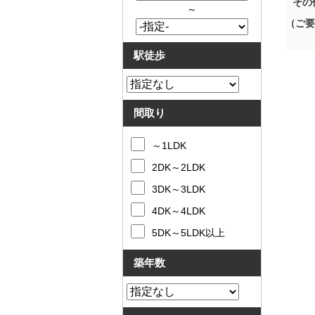
その
～
（ご要
駅徒歩
間取り
～1LDK
2DK～2LDK
3DK～3LDK
4DK～4LDK
5DK～5LDK以上
築年数