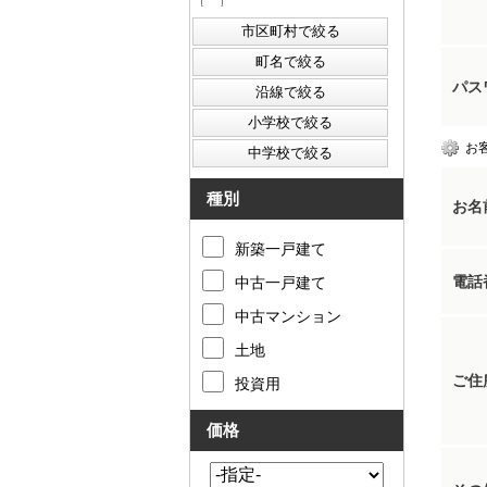
パス
お
種別
お名
新築一戸建て
電話
中古一戸建て
中古マンション
土地
ご住
投資用
価格