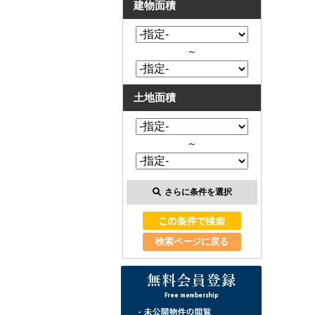
建物面積
～
土地面積
～
さらに条件を選択
検索ページに戻る