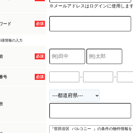
※メールアドレスはログインに使用しま
ワード
必須
客様情報の入力
前
必須
-
-
番号
必須
所