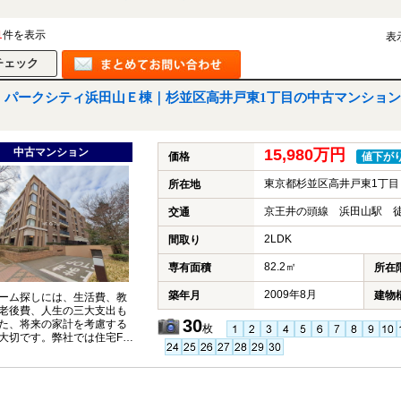
1
件を表示
表
パークシティ浜田山Ｅ棟｜杉並区高井戸東1丁目の中古マンション
中古マンション
15,980万円
価格
値下が
東京都杉並区高井戸東1丁目
所在地
京王井の頭線 浜田山駅 徒
交通
2LDK
間取り
82.2㎡
専有面積
所在
2009年8月
築年月
建物
ーム探しには、生活費、教
老後費、人生の三大支出も
30
た、将来の家計を考慮する
枚
大切です。弊社では住宅FP
イザーが、お客様の将来設
据えたコンサルティングを
ます。