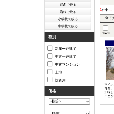
1
件中
1～
check
種別
新築一戸建て
中古一戸建て
中古マンション
土地
投資用
マイホ
育費、
価格
加味し
ことが
アドバ
計を見
～
実施し