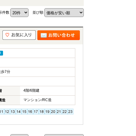
示件数
並び順
り
歩7分
4階/6階建
階
マンション/RC造
構造