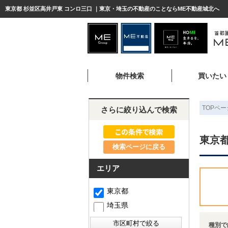
東京都 杉並区高井戸東 コンロ三口 ｜東京・埼玉の不動産のことならME不動産城北へ
物件検索
買いたい
TOPペー
さらに絞り込んで検索
東京都
検索ページに戻る
エリア
東京都
埼玉県
種別で