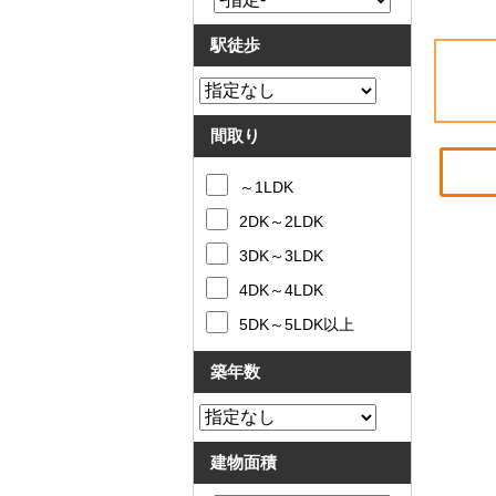
駅徒歩
間取り
～1LDK
2DK～2LDK
3DK～3LDK
4DK～4LDK
5DK～5LDK以上
築年数
建物面積