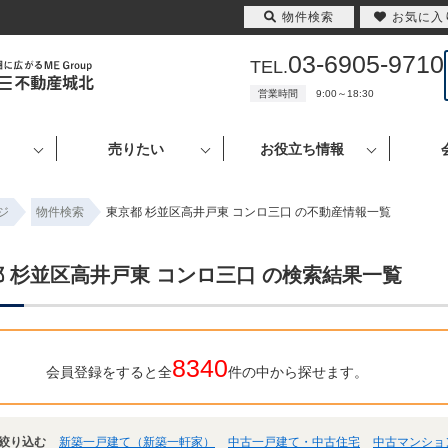
物件検索
お気に入
03-6905-9710
TEL.
営業時間
9:00～18:30
売りたい
お役立ち情報
ジ
物件検索
東京都 杉並区高井戸東 コンロ三口 の不動産情報一覧
 杉並区高井戸東 コンロ三口 の検索結果一覧
8340
会員登録をすると全
件の中から探せます。
絞り込む
新築一戸建て（新築一軒家）
中古一戸建て・中古住宅
中古マンショ