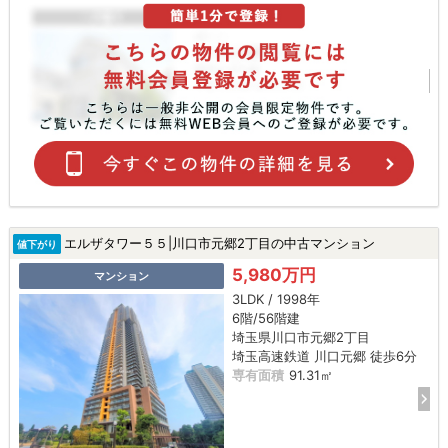
エルザタワー５５|川口市元郷2丁目の中古マンション
値下がり
5,980万円
マンション
3LDK / 1998年
6階/56階建
埼玉県川口市元郷2丁目
埼玉高速鉄道 川口元郷 徒歩6分
専有面積
91.31㎡