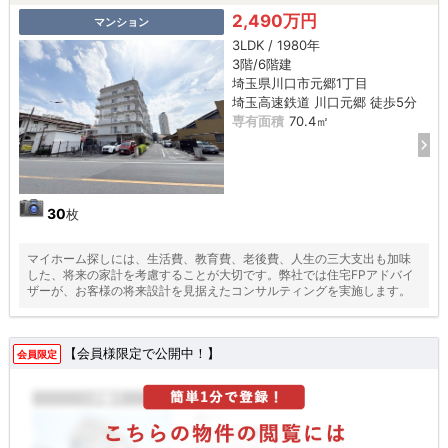
2,490万円
マンション
3LDK / 1980年
3階/6階建
埼玉県川口市元郷1丁目
埼玉高速鉄道 川口元郷 徒歩5分
専有面積
70.4㎡
30
枚
マイホーム探しには、生活費、教育費、老後費、人生の三大支出も加味
した、将来の家計を考慮することが大切です。弊社では住宅FPアドバイ
ザーが、お客様の将来設計を見据えたコンサルティングを実施します。
【会員様限定で公開中！】
会員限定