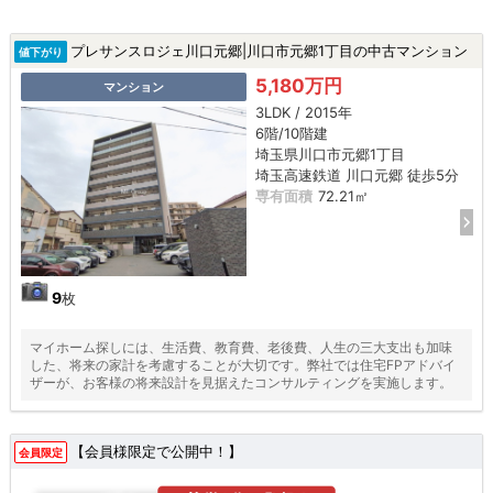
プレサンスロジェ川口元郷|川口市元郷1丁目の中古マンション
値下がり
5,180万円
マンション
3LDK / 2015年
6階/10階建
埼玉県川口市元郷1丁目
埼玉高速鉄道 川口元郷 徒歩5分
専有面積
72.21㎡
9
枚
マイホーム探しには、生活費、教育費、老後費、人生の三大支出も加味
した、将来の家計を考慮することが大切です。弊社では住宅FPアドバイ
ザーが、お客様の将来設計を見据えたコンサルティングを実施します。
【会員様限定で公開中！】
会員限定