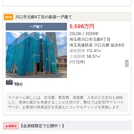
川口市元郷4丁目の新築一戸建て
NEW
5,598万円
一戸建て
2SLDK / 2026年
埼玉県川口市元郷4丁目
埼玉高速鉄道 川口元郷 徒歩8分
建物面積
112.41㎡
土地面積
58.57㎡
(17.72坪)
10
枚
マイホーム探しには、生活費、教育費、老後費、人生の三大支出も加味
した、将来の家計を考慮することが大切です。弊社では住宅FPアドバイ
ザーが、お客様の将来設計を見据えたコンサルティングを実施します。
【会員様限定で公開中！】
会員限定