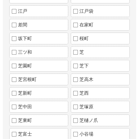
江戸
江戸袋
差間
在家町
坂下町
桜町
三ツ和
芝
芝園町
芝下
芝宮根町
芝高木
芝新町
芝西
芝中田
芝塚原
芝東町
芝樋ノ爪
芝富士
小谷場