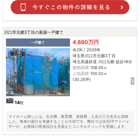
川口市元郷3丁目の新築一戸建て
4,880万円
一戸建て
4LDK / 2026年
埼玉県川口市元郷3丁目
埼玉高速鉄道 川口元郷 徒歩18分
建物面積
108.05㎡
土地面積
100.02㎡
(30.26坪)
14
枚
マイホーム探しには、生活費、教育費、老後費、人生の三大支出も加味
した、将来の家計を考慮することが大切です。弊社では住宅FPアドバイ
ザーが、お客様の将来設計を見据えたコンサルティングを実施します。