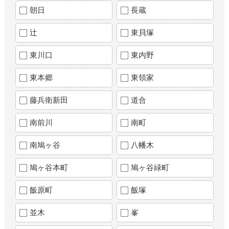
朝日
長蔵
辻
東貝塚
東川口
東内野
東本郷
東領家
藤兵衛新田
道合
南前川
南町
南鳩ヶ谷
八幡木
鳩ヶ谷本町
鳩ヶ谷緑町
飯原町
飯塚
並木
峯