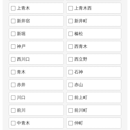
上青木
上青木西
新井宿
新井町
新堀
榛松
神戸
西青木
西川口
西立野
青木
石神
赤井
赤山
川口
前上町
前川
前川町
中青木
仲町