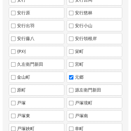
安行原
安行慈林
安行出羽
安行小山
安行藤八
安行領根岸
伊刈
栄町
久左衛門新田
宮町
金山町
元郷
原町
源左衛門新田
戸塚
戸塚境町
戸塚東
戸塚南
戸塚鋏町
幸町