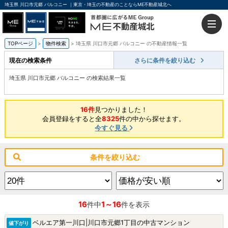
埼玉県 川口市元郷 バルコニー ｜東京・埼玉の不動産のことならME不動産城北へ
TOPページ
物件検索
埼玉県 川口市元郷 バルコニー の不動産情報一覧
現在の検索条件
さらに条件を絞り込む
埼玉県 川口市元郷 バルコニー の検索結果一覧
16件
見つかりました！
会員登録をすると全
8325
件の中から探せます。
今すぐ見る
条件を絞り込む
16
1～16
件中
件を表示
ベルエア第一川口|川口市元郷1丁目の中古マンション
値下がり