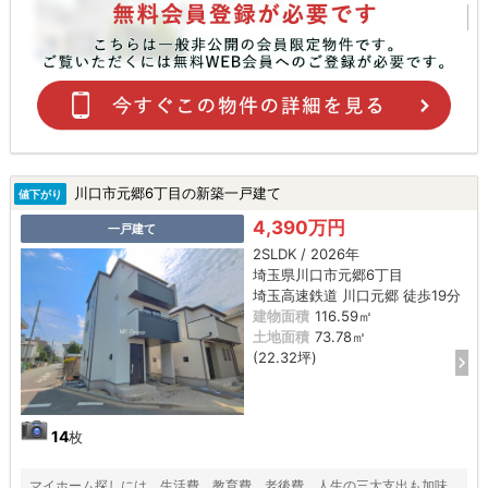
川口市元郷6丁目の新築一戸建て
値下がり
4,390万円
一戸建て
2SLDK / 2026年
埼玉県川口市元郷6丁目
埼玉高速鉄道 川口元郷 徒歩19分
建物面積
116.59㎡
土地面積
73.78㎡
(22.32坪)
14
枚
マイホーム探しには、生活費、教育費、老後費、人生の三大支出も加味