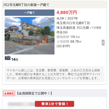
川口市元郷6丁目の新築一戸建て
4,880万円
一戸建て
4LDK / 2027年
埼玉県川口市元郷6丁目
埼玉高速鉄道 川口元郷 バス8分
停歩3分
建物面積
115.1㎡
土地面積
68.78㎡
(20.81坪)
14
枚
マイホーム探しには、生活費、教育費、老後費、人生の三大支出も加味
した、将来の家計を考慮することが大切です。弊社では住宅FPアドバイ
ザーが、お客様の将来設計を見据えたコンサルティングを実施します。
【会員様限定で公開中！】
会員限定