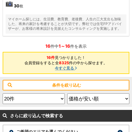
30
枚
マイホーム探しには、生活費、教育費、老後費、人生の三大支出も加味
した、将来の家計を考慮することが大切です。弊社では住宅FPアドバイ
ザーが、お客様の将来設計を見据えたコンサルティングを実施します。
16
1～16
件中
件を表示
16件
見つかりました！
会員登録をすると全
8325
件の中から探せます。
今すぐ見る
条件を絞り込む
さらに絞り込んで検索する
ご希望のエリアを選んでください