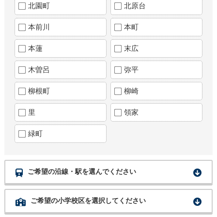
北園町
北原台
本前川
本町
本蓮
末広
木曽呂
弥平
柳根町
柳崎
里
領家
緑町
ご希望の沿線・駅を選んでください
ご希望の小学校区を選択してください