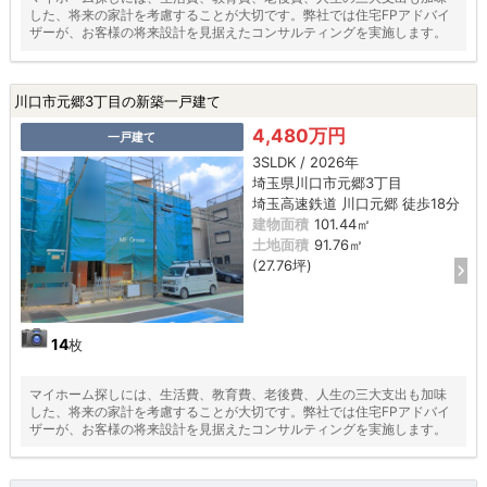
した、将来の家計を考慮することが大切です。弊社では住宅FPアドバイ
ザーが、お客様の将来設計を見据えたコンサルティングを実施します。
川口市元郷3丁目の新築一戸建て
4,480万円
一戸建て
3SLDK / 2026年
埼玉県川口市元郷3丁目
埼玉高速鉄道 川口元郷 徒歩18分
建物面積
101.44㎡
土地面積
91.76㎡
(27.76坪)
14
枚
マイホーム探しには、生活費、教育費、老後費、人生の三大支出も加味
した、将来の家計を考慮することが大切です。弊社では住宅FPアドバイ
ザーが、お客様の将来設計を見据えたコンサルティングを実施します。