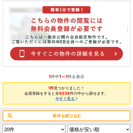
1
1～1
件中
件を表示
1件
見つかりました！
会員登録をすると全
8339
件の中から探せます。
今すぐ見る
条件を絞り込む