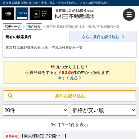
東京都 武蔵野市西久保 土地・売地｜東京・埼玉の不動産のことならME不動産城北へ
TOPページ
物件検索
東京都 武蔵野市西久保 土地・売地の不動産情報一覧
現在の検索条件
さらに条件を絞り込む
東京都 武蔵野市西久保 土地・売地の検索結果一覧
1件
見つかりました！
会員登録をすると全
8339
件の中から探せます。
今すぐ見る
条件を絞り込む
1
1～1
件中
件を表示
【会員様限定で公開中！】
会員限定