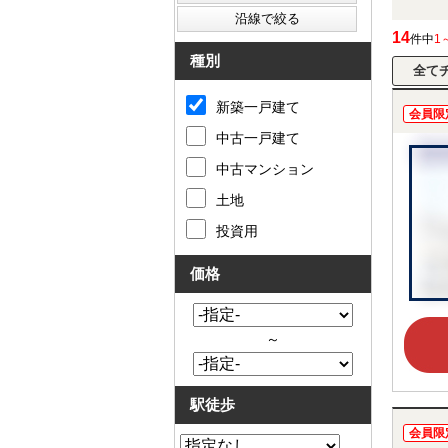
14
件中
1
種別
新築一戸建て
会員限
中古一戸建て
中古マンション
土地
投資用
価格
～
駅徒歩
会員限