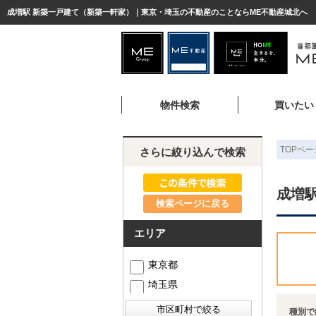
成増駅 新築一戸建て（新築一軒家）｜東京・埼玉の不動産のことならME不動産城北へ
物件検索
買いたい
TOPペー
さらに絞り込んで検索
成増
検索ページに戻る
エリア
東京都
埼玉県
種別で