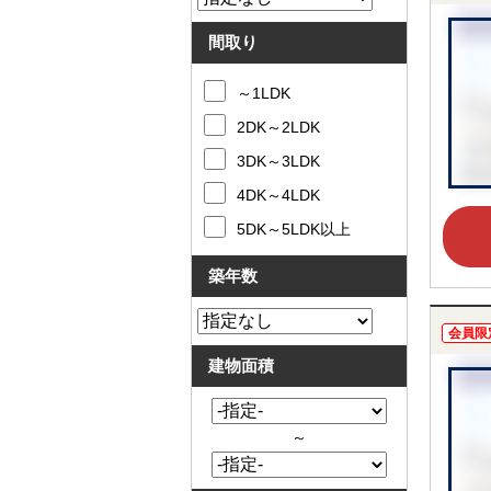
間取り
～1LDK
2DK～2LDK
3DK～3LDK
4DK～4LDK
5DK～5LDK以上
築年数
会員限
建物面積
～