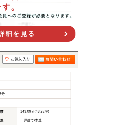
8分
143.09㎡(43.28坪)
積
一戸建て/木造
造