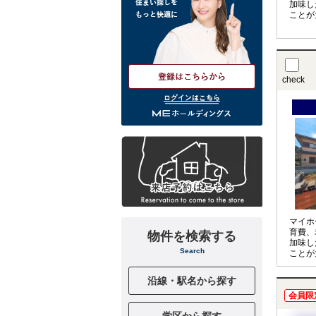
加味し
ことが
アドバ
計を見
実施し
check
ログインはこちら
マイホ
育費、
物件を検索する
加味し
Search
ことが
アドバ
計を見
沿線・駅名から探す
実施し
会員限
学区から探す