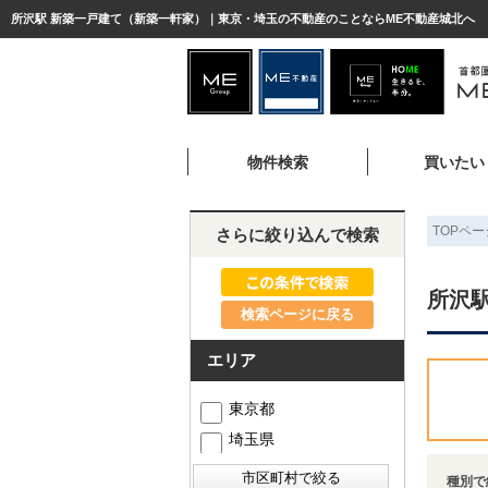
所沢駅 新築一戸建て（新築一軒家）｜東京・埼玉の不動産のことならME不動産城北へ
物件検索
買いたい
TOPペー
さらに絞り込んで検索
所沢
検索ページに戻る
エリア
東京都
埼玉県
種別で