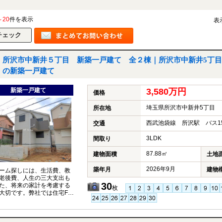
～20
件を表示
表
所沢市中新井５丁目 新築一戸建て 全２棟｜所沢市中新井5丁目
の新築一戸建て
新築一戸建て
3,580万円
価格
埼玉県所沢市中新井5丁目
所在地
西武池袋線 所沢駅 バス1
交通
3LDK
間取り
87.88㎡
建物面積
土地
2026年9月
築年月
建物
ーム探しには、生活費、教
老後費、人生の三大支出も
30
た、将来の家計を考慮する
枚
大切です。弊社では住宅FP
イザーが、お客様の将来設
据えたコンサルティングを
ます。