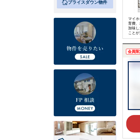
プライスダウン物件
マイホ
育費、
加味し
ことが
アドバ
計を見
実施し
会員限