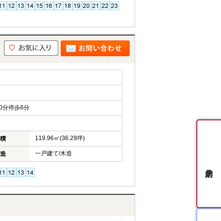
0分停歩6分
119.96㎡(36.29坪)
積
一戸建て/木造
造