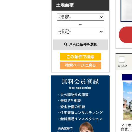
土地面積
～
さらに条件を選択
検索ページに戻る
check
マイホ
育費、