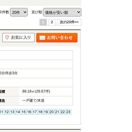
示件数
並び順
1
2
次の20件>>
5分停歩3分
88.18㎡(26.67坪)
面積
一戸建て/木造
構造