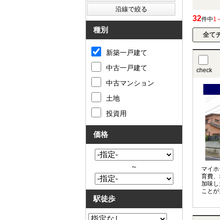
32
件中
1
種別
新築一戸建て
中古一戸建て
check
中古マンション
土地
投資用
価格
～
マイホ
育費、
加味し
ことが
駅徒歩
アドバ
計を見
実施し