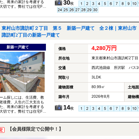
30
た、将来の家計を考慮する
枚
大切です。弊社では住宅FP
イザーが、お客様の将来設
据えたコンサルティングを
ます。
東村山市諏訪町２丁目 第５ 新築一戸建て 全２棟｜東村山市
諏訪町2丁目の新築一戸建て
新築一戸建て
4,280万円
価格
東京都東村山市諏訪町2丁目
所在地
西武池袋線 所沢駅 バス1
交通
3LDK
間取り
80.99㎡
建物面積
土地面
2026年8月
築年月
建物構
ーム探しには、生活費、教
老後費、人生の三大支出も
14
た、将来の家計を考慮する
枚
大切です。弊社では住宅FP
イザーが、お客様の将来設
据えたコンサルティングを
ます。
【会員様限定で公開中！】
定