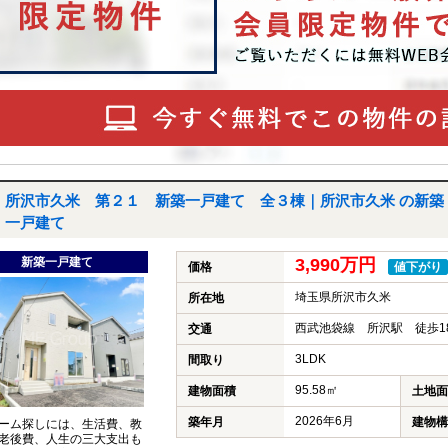
所沢市久米 第２１ 新築一戸建て 全３棟｜所沢市久米 の新築
一戸建て
新築一戸建て
3,990万円
価格
値下がり
埼玉県所沢市久米
所在地
西武池袋線 所沢駅 徒歩1
交通
3LDK
間取り
95.58㎡
建物面積
土地面
2026年6月
築年月
建物構
ーム探しには、生活費、教
老後費、人生の三大支出も