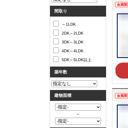
会員限
間取り
～1LDK
2DK～2LDK
3DK～3LDK
4DK～4LDK
5DK～5LDK以上
築年数
建物面積
会員限
～