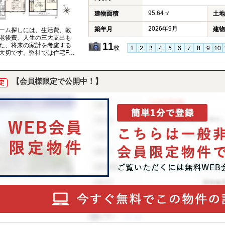
95.64㎡
建物面積
土地
2026年9月
築年月
建物
ーム探しには、生活費、教
老後費、人生の三大支出も
11
た、将来の家計を考慮する
枚
大切です。弊社では住宅FP
イザーが、お客様の将来設
据えたコンサルティングを
ます。
【会員様限定で公開中！】
定