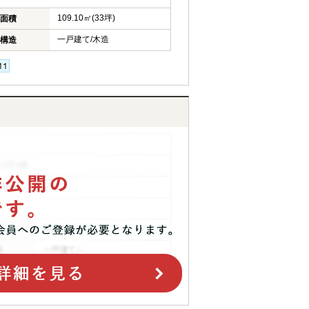
109.10㎡(33坪)
面積
一戸建て/木造
構造