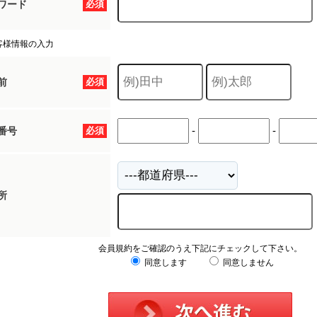
ワード
必須
客様情報の入力
前
必須
-
-
番号
必須
所
会員規約をご確認のうえ下記にチェックして下さい。
同意します
同意しません