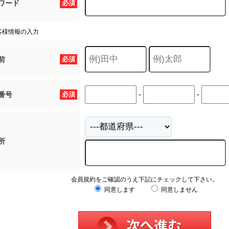
ワード
必須
客様情報の入力
前
必須
-
-
番号
必須
所
会員規約をご確認のうえ下記にチェックして下さい。
同意します
同意しません