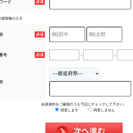
ワード
必須
客様情報の入力
前
必須
-
-
番号
必須
所
会員規約をご確認のうえ下記にチェックして下さい。
同意します
同意しません