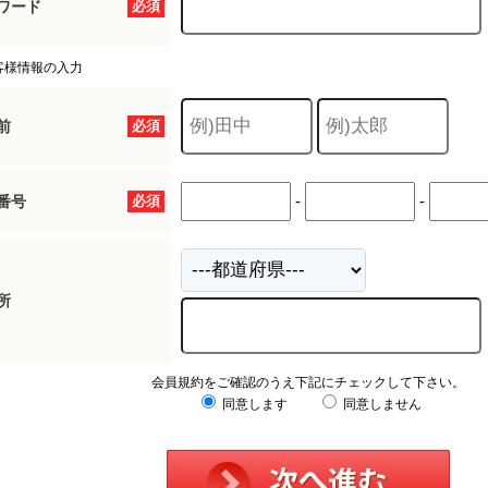
ワード
必須
客様情報の入力
前
必須
-
-
番号
必須
所
会員規約をご確認のうえ下記にチェックして下さい。
同意します
同意しません