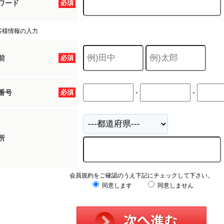
ワード
必須
客様情報の入力
前
必須
-
-
番号
必須
所
会員規約をご確認のうえ下記にチェックして下さい。
同意します
同意しません