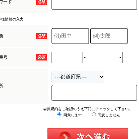
ワード
必須
客様情報の入力
前
必須
-
-
番号
必須
所
会員規約をご確認のうえ下記にチェックして下さい。
同意します
同意しません